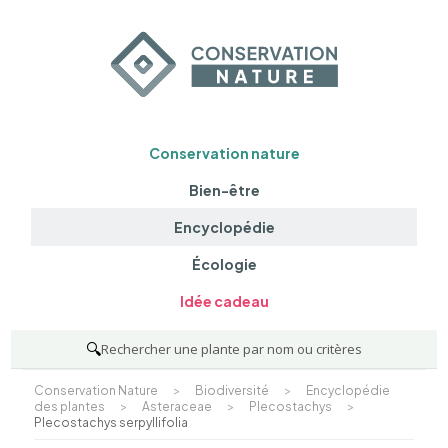
Conservation nature
Bien-être
Encyclopédie
Écologie
Idée cadeau
🔍
Rechercher une plante par nom ou critères
Conservation Nature
>
Biodiversité
>
Encyclopédie
des plantes
>
Asteraceae
>
Plecostachys
>
Plecostachys serpyllifolia