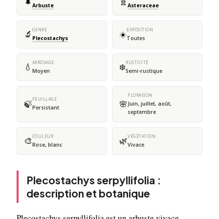
🌲
🧬
Arbuste
Asteraceae
GENRE
EXPOSITION
🔬
☀️
Plecostachys
Toutes
ARROSAGE
RUSTICITÉ
💧
❄️
Moyen
Semi-rustique
FLORAISON
FEUILLAGE
🍃
🌸
Juin, juillet, août,
Persistant
septembre
COULEUR
VÉGÉTATION
🎨
🌿
Rose, blanc
Vivace
Plecostachys serpyllifolia :
description et botanique
Plecostachys serpyllifolia est un arbuste vivace