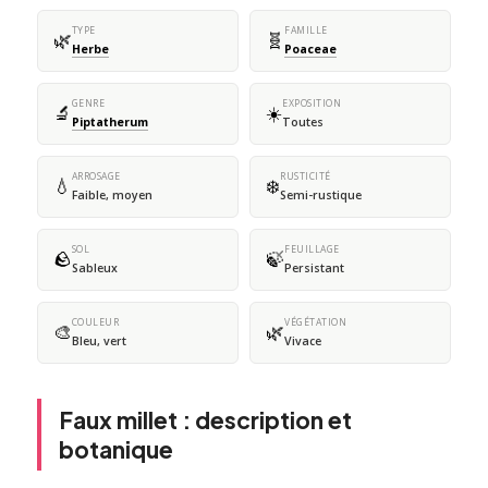
TYPE
FAMILLE
🌿
🧬
Herbe
Poaceae
GENRE
EXPOSITION
🔬
☀️
Piptatherum
Toutes
ARROSAGE
RUSTICITÉ
💧
❄️
Faible, moyen
Semi-rustique
SOL
FEUILLAGE
🪨
🍃
Sableux
Persistant
COULEUR
VÉGÉTATION
🎨
🌿
Bleu, vert
Vivace
Faux millet : description et
botanique