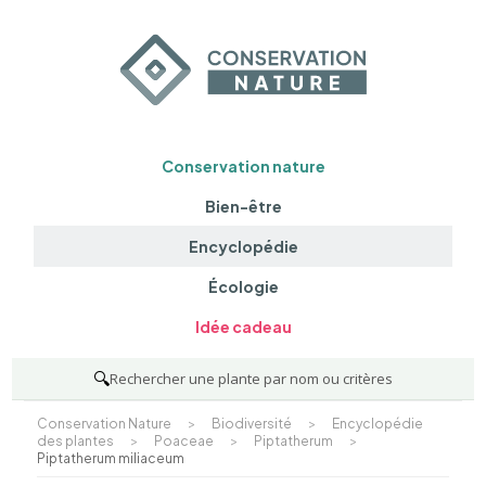
Conservation nature
Bien-être
Encyclopédie
Écologie
Idée cadeau
🔍
Rechercher une plante par nom ou critères
Conservation Nature
>
Biodiversité
>
Encyclopédie
des plantes
>
Poaceae
>
Piptatherum
>
Piptatherum miliaceum