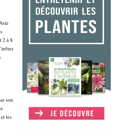
'Asie
es
t 2 à 8
'arêtes
s
par son
ée
et les