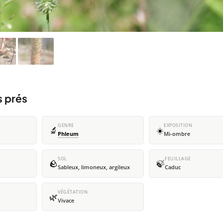
s prés
GENRE
EXPOSITION
🔬
☀️
Phleum
Mi-ombre
SOL
FEUILLAGE
🪨
🍃
Sableux, limoneux, argileux
Caduc
VÉGÉTATION
🌿
Vivace