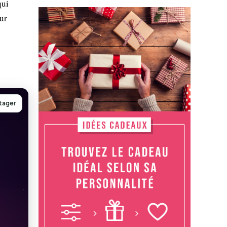
qui
our