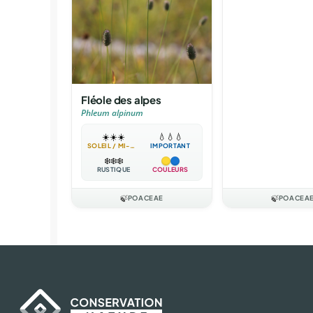
Fléole des alpes
Phleum alpinum
☀️
☀️
☀️
💧
💧
💧
SOLEIL / MI-OMBRE
IMPORTANT
❄️
❄️
❄️
RUSTIQUE
COULEURS
🍃
POACEAE
🍃
POACEA