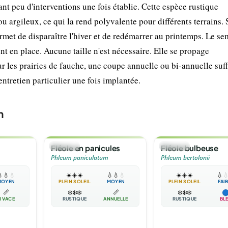
t peu d'interventions une fois établie. Cette espèce rustique
 argileux, ce qui la rend polyvalente pour différents terrains. 
rmet de disparaître l'hiver et de redémarrer au printemps. Le se
nt en place. Aucune taille n'est nécessaire. Elle se propage
r les prairies de fauche, une coupe annuelle ou bi-annuelle suffi
ntretien particulier une fois implantée.
m
🌿
HERBE
🌿
HERBE
Fléole en panicules
Fléole bulbeuse
Phleum paniculatum
Phleum bertolonii

💧
💧
☀️
☀️
☀️
💧
💧
💧
☀️
☀️
☀️
💧

MOYEN
PLEIN SOLEIL
MOYEN
PLEIN SOLEIL
FAI
📏
❄️
❄️
❄️
📏
❄️
❄️
❄️
IVACE
RUSTIQUE
ANNUELLE
RUSTIQUE
BL