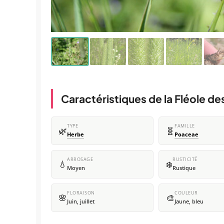
Caractéristiques de la Fléole de
TYPE
FAMILLE
🌿
🧬
Herbe
Poaceae
ARROSAGE
RUSTICITÉ
💧
❄️
Moyen
Rustique
FLORAISON
COULEUR
🌸
🎨
Juin, juillet
Jaune, bleu