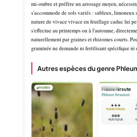
mi-ombre et préfère un arrosage moyen, nécessitan
s'accommode de sols variés : sableux, limoneux ou
nature de vivace vivace en feuillage caduc lui pe
s'effectue au printemps ou à l'automne, directeme
naturellement par graines et rhizomes courts. Pou
graminée ne demande ni fertilisant spécifique ni e
Autres espèces du genre Phleu
🌿
HERBE
🌿
HERBE
Fléole hirsute
Phleum hirsutum
☀️
☀️
☀️

PLEIN SOLEIL
❄️
❄️
❄️
RUSTIQUE
V