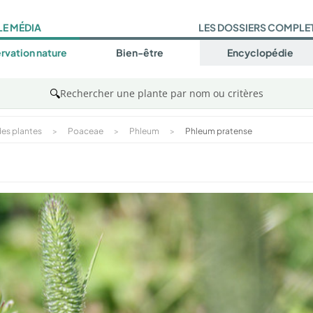
LE MÉDIA
LES DOSSIERS COMPLE
rvation nature
Bien-être
Encyclopédie
🔍
Rechercher une plante par nom ou critères
es plantes
>
Poaceae
>
Phleum
>
Phleum pratense