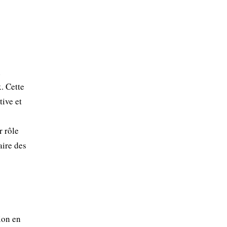
n
x. Cette
tive et
r rôle
aire des
tion en