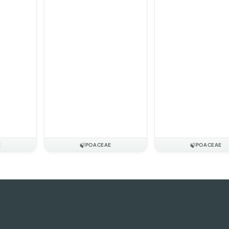
E
🍃
POACEAE
🍃
POACEAE