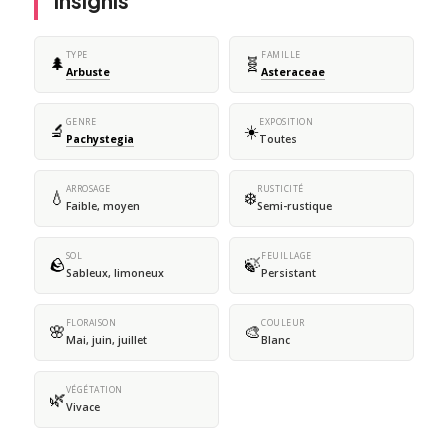
insignis
TYPE
FAMILLE
🌲
🧬
Arbuste
Asteraceae
GENRE
EXPOSITION
🔬
☀️
Pachystegia
Toutes
ARROSAGE
RUSTICITÉ
💧
❄️
Faible, moyen
Semi-rustique
SOL
FEUILLAGE
🪨
🍃
Sableux, limoneux
Persistant
FLORAISON
COULEUR
🌸
🎨
Mai, juin, juillet
Blanc
VÉGÉTATION
🌿
Vivace