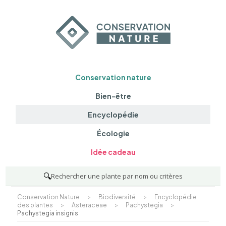
Conservation nature
Bien-être
Encyclopédie
Écologie
Idée cadeau
🔍
Rechercher une plante par nom ou critères
Conservation Nature
>
Biodiversité
>
Encyclopédie
des plantes
>
Asteraceae
>
Pachystegia
>
Pachystegia insignis