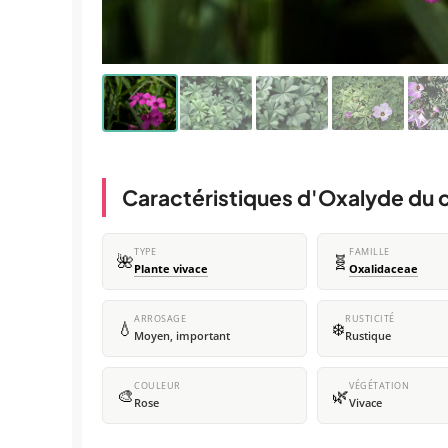
Caractéristiques d'Oxalyde du ch
TYPE
FAMILLE
🌺
🧬
Plante vivace
Oxalidaceae
ARROSAGE
RUSTICITÉ
💧
❄️
Moyen, important
Rustique
COULEUR
VÉGÉTATION
🎨
🌿
Rose
Vivace