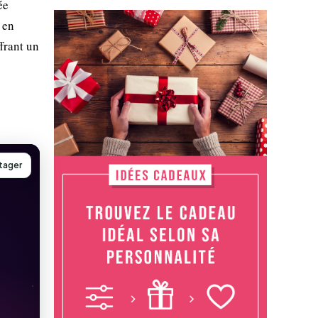
ée
 en
ffrant un