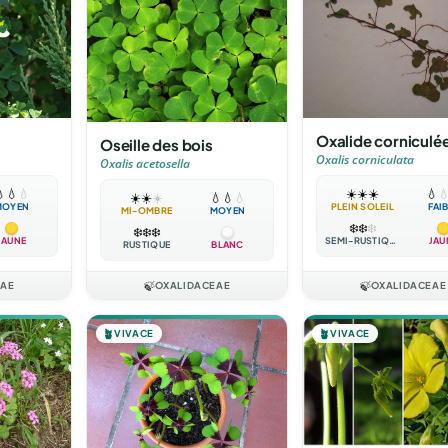
Oxalide corniculé
Oseille des bois
Oxalis corniculata
Oxalis acetosella

💧
💧
☀️
☀️
☀️
💧

☀️
☀️
☀️
💧
💧
💧
MOYEN
PLEIN SOLEIL
FAI
MI-OMBRE
MOYEN
❄️
❄️
❄️
❄️
❄️
❄️
JAUNE
SEMI-RUSTIQUE
JAU
RUSTIQUE
BLANC
EAE
🍃
OXALIDACEAE
🍃
OXALIDACEAE
🪴
VIVACE
🪴
VIVACE