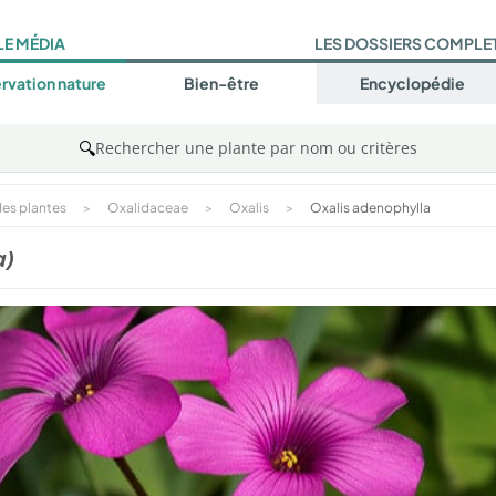
LE MÉDIA
LES DOSSIERS COMPLE
rvation nature
Bien-être
Encyclopédie
🔍
Rechercher une plante par nom ou critères
es plantes
>
Oxalidaceae
>
Oxalis
>
Oxalis adenophylla
a)