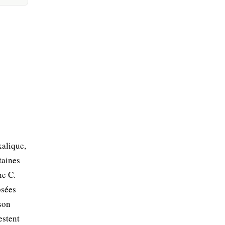
xalique,
taines
ne C.
osées
 son
estent