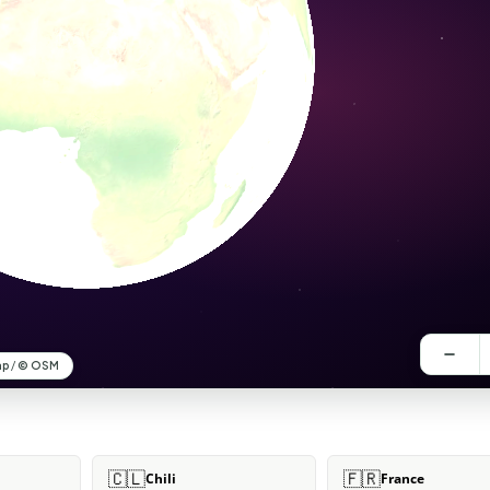
🇨🇱
🇫🇷
Chili
France