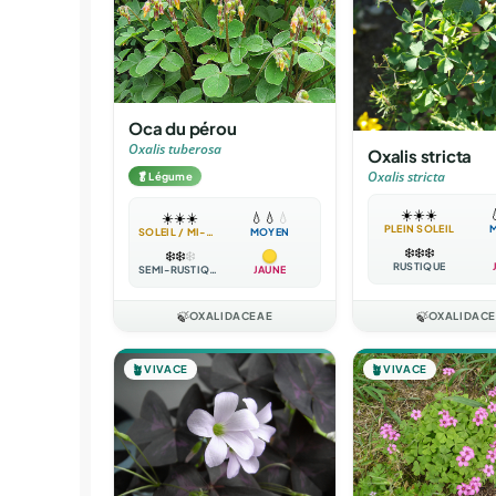
Oca du pérou
Oxalis tuberosa
Oxalis stricta
Oxalis stricta
🥬
Légume
☀️
☀️
☀️

☀️
☀️
☀️
💧
💧
💧
PLEIN SOLEIL
SOLEIL / MI-OMBRE
MOYEN
❄️
❄️
❄️
❄️
❄️
❄️
RUSTIQUE
SEMI-RUSTIQUE
JAUNE
🍃
OXALIDACEAE
🍃
OXALIDAC
🪴
VIVACE
🪴
VIVACE