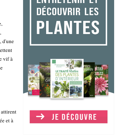
e,
,
, d'une
ettent
e vif à
de
attirent
ée et à