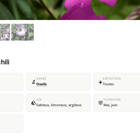
ili
GENRE
EXPOSITION
🔬
☀️
Oxalis
Toutes
SOL
FLORAISON
🪨
🌸
Sableux, limoneux, argileux
Mai, juin