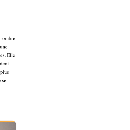
mi-ombre
 une
es. Elle
oient
 plus
e se