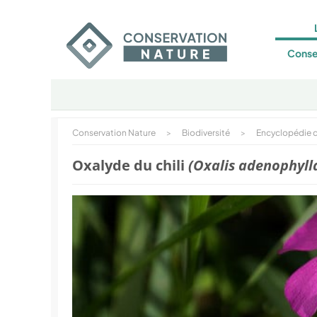
Conse
Conservation Nature
>
Biodiversité
>
Encyclopédie d
Oxalyde du chili
(Oxalis adenophyll