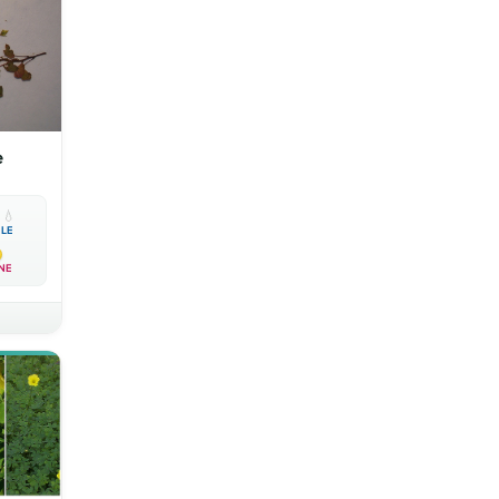
e

💧
BLE
NE