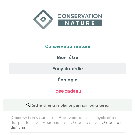
Conservation nature
Bien-être
Encyclopédie
Écologie
Idée cadeau
🔍
Rechercher une plante par nom ou critères
Conservation Nature
>
Biodiversité
>
Encyclopédie
des plantes
>
Poaceae
>
Oreochloa
>
Oreochloa
disticha