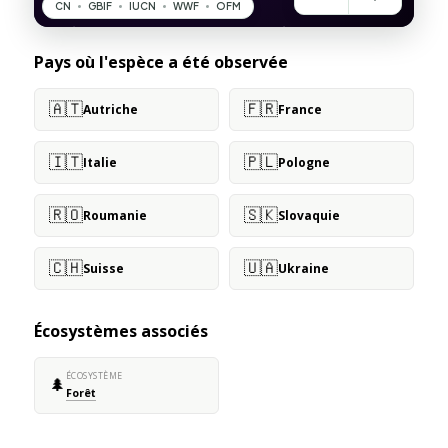
Pays où l'espèce a été observée
🇦🇹
🇫🇷
Autriche
France
🇮🇹
🇵🇱
Italie
Pologne
🇷🇴
🇸🇰
Roumanie
Slovaquie
🇨🇭
🇺🇦
Suisse
Ukraine
Écosystèmes associés
ÉCOSYSTÈME
🌲
Forêt