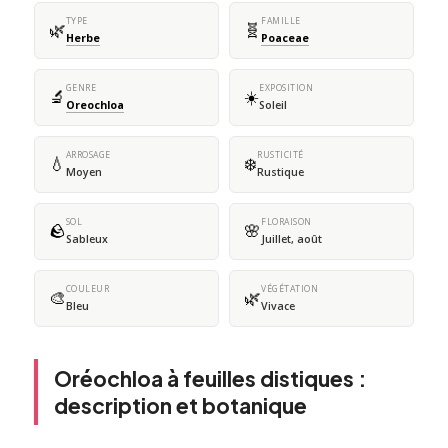
TYPE
FAMILLE
🌿
🧬
Herbe
Poaceae
GENRE
EXPOSITION
🔬
☀️
Oreochloa
Soleil
ARROSAGE
RUSTICITÉ
💧
❄️
Moyen
Rustique
SOL
FLORAISON
🪨
🌸
Sableux
Juillet, août
COULEUR
VÉGÉTATION
🎨
🌿
Bleu
Vivace
Oréochloa à feuilles distiques :
description et botanique