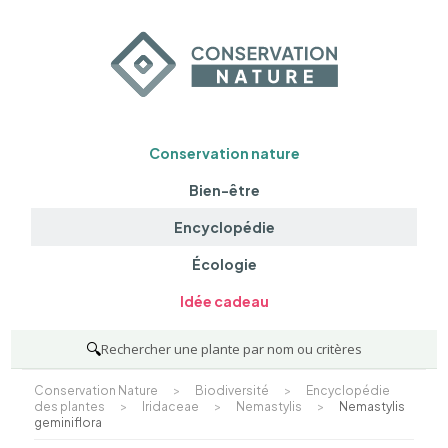
Conservation nature
Bien-être
Encyclopédie
Écologie
Idée cadeau
🔍
Rechercher une plante par nom ou critères
Conservation Nature
>
Biodiversité
>
Encyclopédie
des plantes
>
Iridaceae
>
Nemastylis
>
Nemastylis
geminiflora