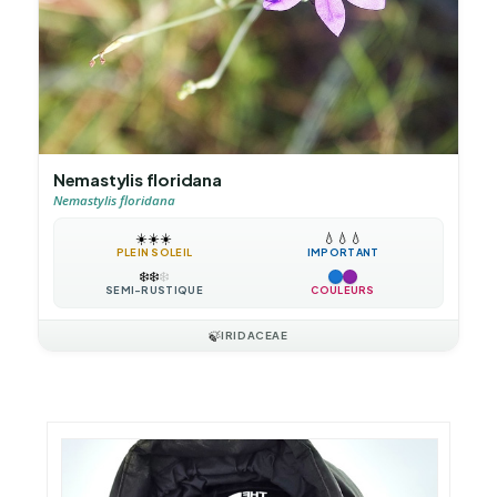
Nemastylis floridana
Nemastylis floridana
☀️
☀️
☀️
💧
💧
💧
PLEIN SOLEIL
IMPORTANT
❄️
❄️
❄️
SEMI-RUSTIQUE
COULEURS
🍃
IRIDACEAE