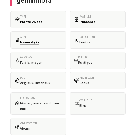
geminiflora
TYPE
FAMILLE
🌺
🧬
Plante vivace
Iridaceae
GENRE
EXPOSITION
🔬
☀️
Nemastylis
Toutes
ARROSAGE
RUSTICITÉ
💧
❄️
Faible, moyen
Rustique
SOL
FEUILLAGE
🪨
🍃
Argileux, limoneux
Caduc
FLORAISON
COULEUR
🌸
🎨
Février, mars, avril, mai,
Bleu
juin
VÉGÉTATION
🌿
Vivace