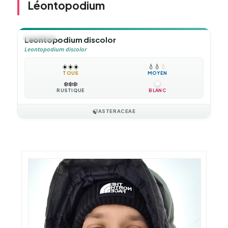
Léontopodium
🪴
VIVACE
Leontopodium discolor
Leontopodium discolor
☀️
☀️
☀️
💧
💧
💧
TOUS
MOYEN
❄️
❄️
❄️
RUSTIQUE
BLANC
🍃
ASTERACEAE