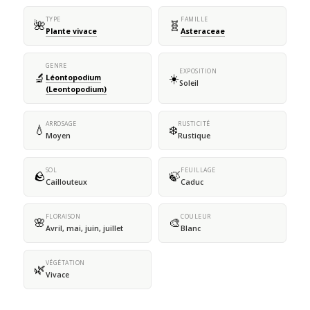
TYPE
FAMILLE
🌺
🧬
Plante vivace
Asteraceae
GENRE
EXPOSITION
🔬
☀️
Léontopodium
Soleil
(Leontopodium)
ARROSAGE
RUSTICITÉ
💧
❄️
Moyen
Rustique
SOL
FEUILLAGE
🪨
🍃
Caillouteux
Caduc
FLORAISON
COULEUR
🌸
🎨
Avril, mai, juin, juillet
Blanc
VÉGÉTATION
🌿
Vivace