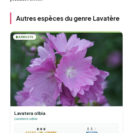
Autres espèces du genre Lavatère
🌲
ARBUSTE
Lavatera olbia
Lavatera olbia
☀️
☀️
☀️
💧
💧
💧
SOLEIL / MI-OMBRE
MOYEN