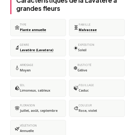
Caractéristiques de la Lavatère à
grandes fleurs
TYPE
FAMILLE
🌼
🧬
Plante annuelle
Malvaceae
GENRE
EXPOSITION
🔬
☀️
Lavatère (Lavatera)
Soleil
ARROSAGE
RUSTICITÉ
💧
❄️
Moyen
Gélive
SOL
FEUILLAGE
🪨
🍃
Limoneux, sableux
Caduc
FLORAISON
COULEUR
🌸
🎨
Juillet, août, septembre
Rose, violet
VÉGÉTATION
🌿
Annuelle