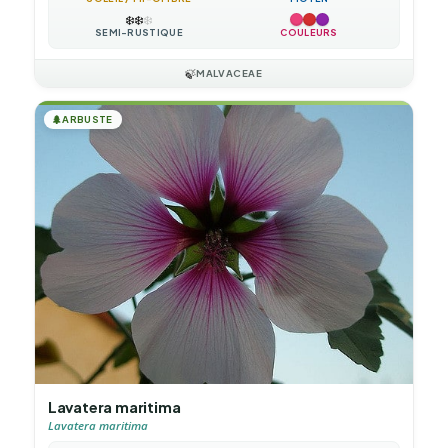
❄️
❄️
❄️
SEMI-RUSTIQUE
COULEURS
🍃
MALVACEAE
🌲
ARBUSTE
Lavatera maritima
Lavatera maritima