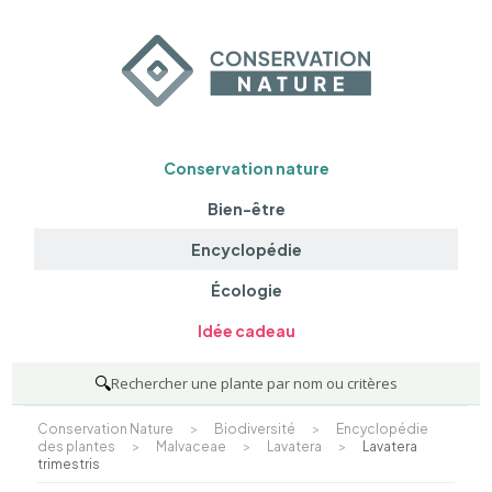
Conservation nature
Bien-être
Encyclopédie
Écologie
Idée cadeau
🔍
Rechercher une plante par nom ou critères
Conservation Nature
>
Biodiversité
>
Encyclopédie
des plantes
>
Malvaceae
>
Lavatera
>
Lavatera
trimestris