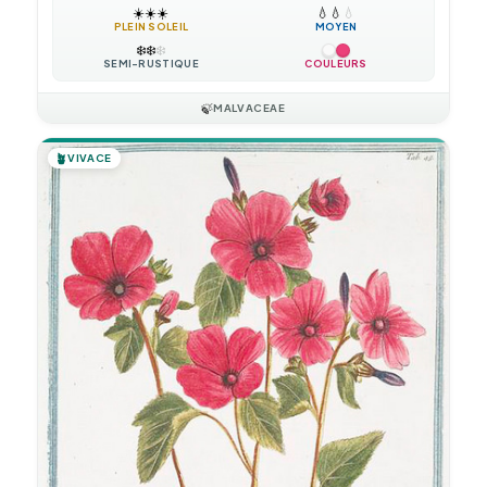
☀️
☀️
☀️
💧
💧
💧
PLEIN SOLEIL
MOYEN
❄️
❄️
❄️
SEMI-RUSTIQUE
COULEURS
🍃
MALVACEAE
🪴
VIVACE