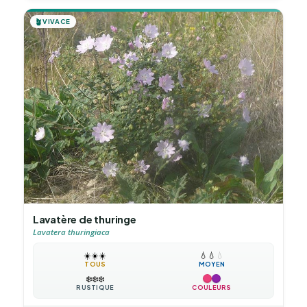
🪴
VIVACE
Lavatère de thuringe
Lavatera thuringiaca
☀️
☀️
☀️
💧
💧
💧
TOUS
MOYEN
❄️
❄️
❄️
RUSTIQUE
COULEURS