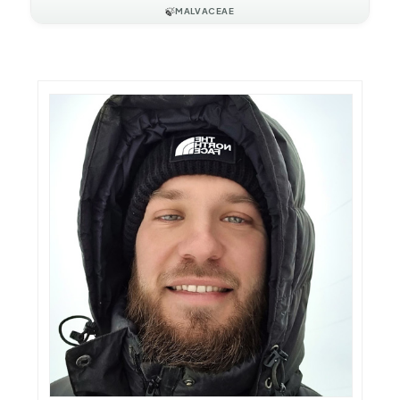
🍃
MALVACEAE