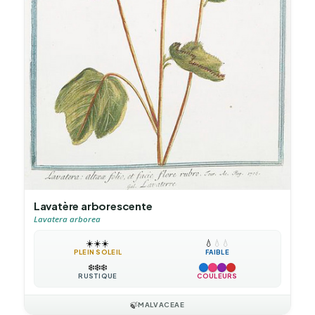
Lavatère arborescente
Lavatera arborea
☀️
☀️
☀️
💧
💧
💧
PLEIN SOLEIL
FAIBLE
❄️
❄️
❄️
RUSTIQUE
COULEURS
🍃
MALVACEAE