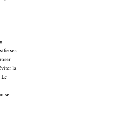
en
ifie ses
rroser
viter la
. Le
on se