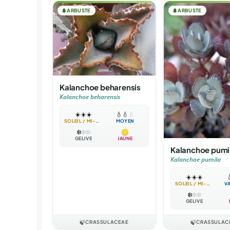
🌲
ARBUSTE
🌲
ARBUSTE
Kalanchoe beharensis
Kalanchoe beharensis
☀️
☀️
☀️
💧
💧
💧
SOLEIL / MI-OMBRE
MOYEN
❄️
❄️
❄️
GÉLIVE
JAUNE
Kalanchoe pumi
Kalanchoe pumila
☀️
☀️
☀️

SOLEIL / MI-OMBRE
V
❄️
❄️
❄️
GÉLIVE
🍃
CRASSULACEAE
🍃
CRASSULAC