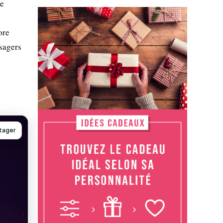
Le
ore
sagers