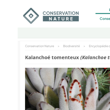
Conse
Conservation Nature
>
Biodiversité
>
Encyclopédie d
Kalanchoé tomenteux
(Kalanchoe 