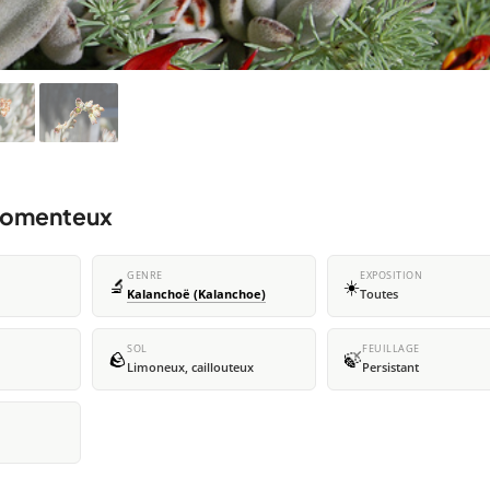
 tomenteux
GENRE
EXPOSITION
🔬
☀️
Kalanchoë (Kalanchoe)
Toutes
SOL
FEUILLAGE
🪨
🍃
Limoneux, caillouteux
Persistant