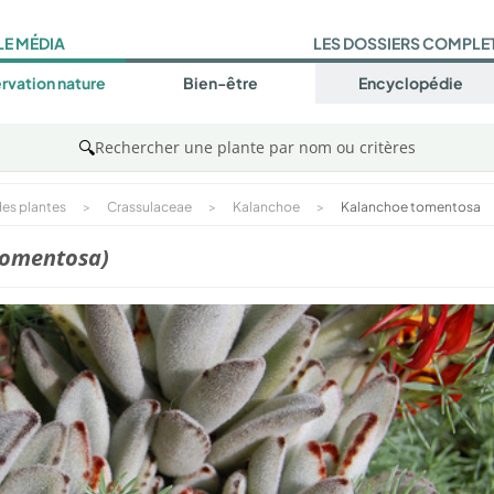
LE MÉDIA
LES DOSSIERS COMPLE
rvation nature
Bien-être
Encyclopédie
🔍
Rechercher une plante par nom ou critères
es plantes
>
Crassulaceae
>
Kalanchoe
>
Kalanchoe tomentosa
tomentosa)