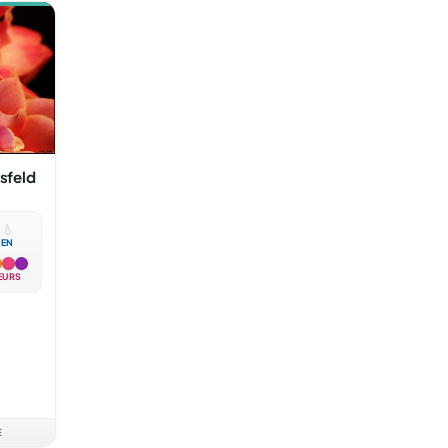
sfeld

💧
EN
EURS
E