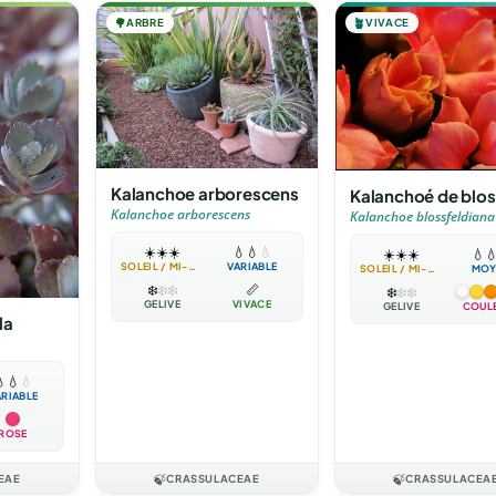
🌳
ARBRE
🪴
VIVACE
Kalanchoe arborescens
Kalanchoé de blos
Kalanchoe arborescens
Kalanchoe blossfeldiana
☀️
☀️
☀️
💧
💧
💧
☀️
☀️
☀️
💧

SOLEIL / MI-OMBRE
VARIABLE
SOLEIL / MI-OMBRE
MOY
❄️
❄️
❄️
📏
❄️
❄️
❄️
GÉLIVE
VIVACE
GÉLIVE
COUL
la

💧
💧
ARIABLE
ROSE
EAE
🍃
CRASSULACEAE
🍃
CRASSULACEA