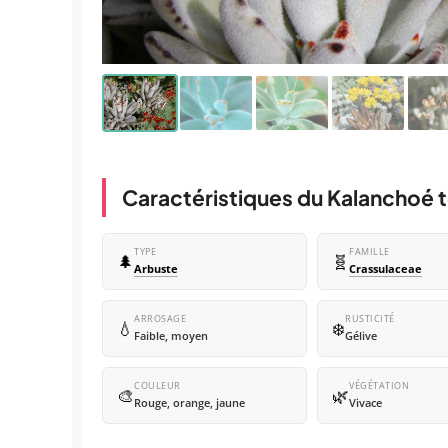
Caractéristiques du Kalanchoé
TYPE
FAMILLE
🌲
🧬
Arbuste
Crassulaceae
ARROSAGE
RUSTICITÉ
💧
❄️
Faible, moyen
Gélive
COULEUR
VÉGÉTATION
🎨
🌿
Rouge, orange, jaune
Vivace