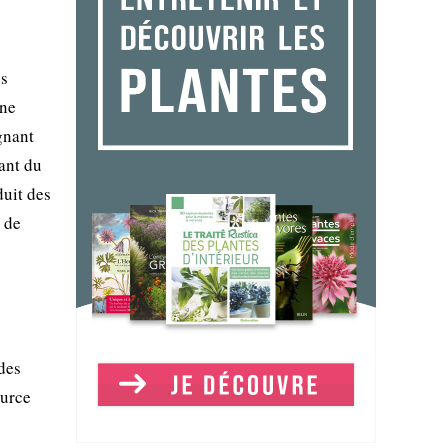
es
ine
gnant
iant du
duit des
 de
des
ource