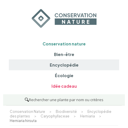
Conservation nature
Bien-être
Encyclopédie
Écologie
Idée cadeau
🔍
Rechercher une plante par nom ou critères
Conservation Nature
>
Biodiversité
>
Encyclopédie
des plantes
>
Caryophyllaceae
>
Herniaria
>
Herniaria hirsuta