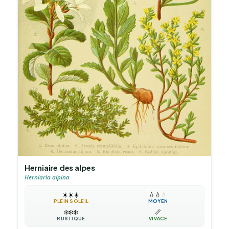
Herniaire des alpes
Herniaria alpina
☀️
☀️
☀️
💧
💧
💧
PLEIN SOLEIL
MOYEN
❄️
❄️
❄️
📏
RUSTIQUE
VIVACE