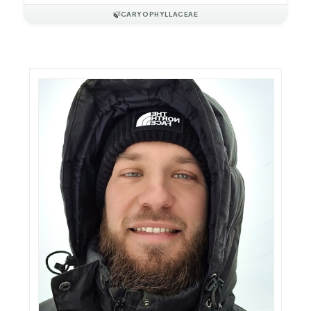
🍃
CARYOPHYLLACEAE