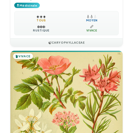
💊
Médicinale
☀️
☀️
☀️
💧
💧
💧
TOUS
MOYEN
❄️
❄️
❄️
📏
RUSTIQUE
VIVACE
🍃
CARYOPHYLLACEAE
🪴
VIVACE