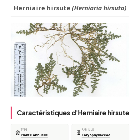
Herniaire hirsute
(Herniaria hirsuta)
Caractéristiques d'Herniaire hirsute
TYPE
FAMILLE
🌼
🧬
Plante annuelle
Caryophyllaceae