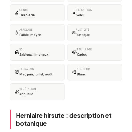
GENRE
EXPOSITION
🔬
☀️
Herniaria
Soleil
ARROSAGE
RUSTICITÉ
💧
❄️
Faible, moyen
Rustique
SOL
FEUILLAGE
🪨
🍃
Sableux, limoneux
Caduc
FLORAISON
COULEUR
🌸
🎨
Mai, juin, juillet, août
Blanc
VÉGÉTATION
🌿
Annuelle
Herniaire hirsute : description et
botanique