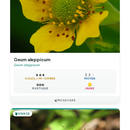
Geum aleppicum
Geum aleppicum
☀️
☀️
☀️
💧
💧
💧
SOLEIL / MI-OMBRE
MOYEN
❄️
❄️
❄️
RUSTIQUE
JAUNE
🍃
ROSACEAE
🪴
VIVACE