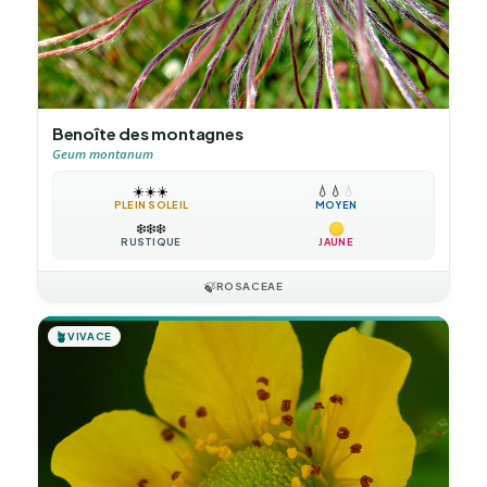
Benoîte des montagnes
Geum montanum
☀️
☀️
☀️
💧
💧
💧
PLEIN SOLEIL
MOYEN
❄️
❄️
❄️
RUSTIQUE
JAUNE
🍃
ROSACEAE
🪴
VIVACE