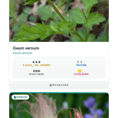
Geum vernum
Geum vernum
☀️
☀️
☀️
💧
💧
💧
SOLEIL / MI-OMBRE
MOYEN
❄️
❄️
❄️
RUSTIQUE
COULEURS
🍃
ROSACEAE
🪴
VIVACE