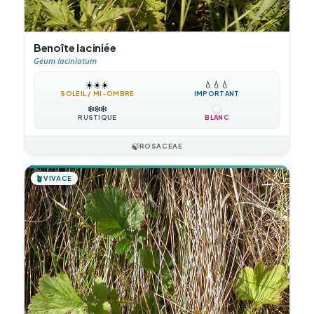
Benoîte laciniée
Geum laciniatum
☀️
☀️
☀️
💧
💧
💧
SOLEIL / MI-OMBRE
IMPORTANT
❄️
❄️
❄️
RUSTIQUE
BLANC
🍃
ROSACEAE
🪴
VIVACE