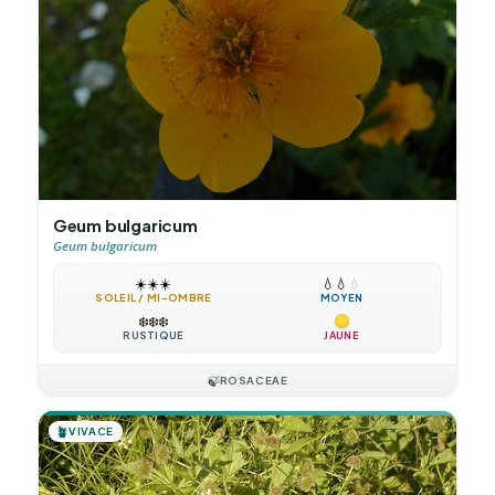
Geum bulgaricum
Geum bulgaricum
☀️
☀️
☀️
💧
💧
💧
SOLEIL / MI-OMBRE
MOYEN
❄️
❄️
❄️
RUSTIQUE
JAUNE
🍃
ROSACEAE
🪴
VIVACE