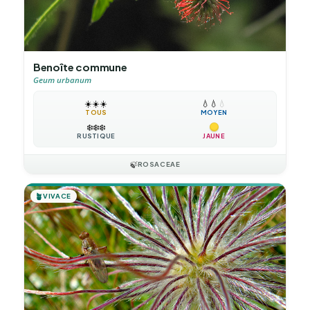
Benoîte commune
Geum urbanum
☀️
☀️
☀️
💧
💧
💧
TOUS
MOYEN
❄️
❄️
❄️
RUSTIQUE
JAUNE
🍃
ROSACEAE
🪴
VIVACE