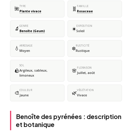
TYPE
FAMILLE
🌺
🧬
Plante vivace
Rosaceae
GENRE
EXPOSITION
🔬
☀️
Benoîte (Geum)
Soleil
ARROSAGE
RUSTICITÉ
💧
❄️
Moyen
Rustique
SOL
FLORAISON
🪨
🌸
Argileux, sableux,
Juillet, août
limoneux
COULEUR
VÉGÉTATION
🎨
🌿
Jaune
Vivace
Benoîte des pyrénées : description
et botanique