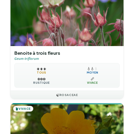
Benoite à trois fleurs
Geum triflorum
☀️
☀️
☀️
💧
💧
💧
TOUS
MOYEN
❄️
❄️
❄️
📏
RUSTIQUE
VIVACE
🍃
ROSACEAE
🪴
VIVACE