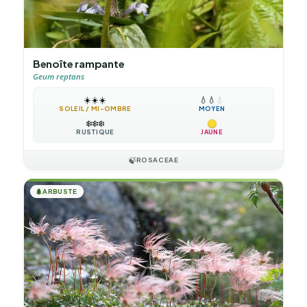
Benoîte rampante
Geum reptans
☀️
☀️
☀️
💧
💧
💧
SOLEIL / MI-OMBRE
MOYEN
❄️
❄️
❄️
RUSTIQUE
JAUNE
🍃
ROSACEAE
🌲
ARBUSTE