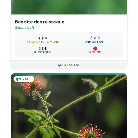
Benoîte des ruisseaux
Geum rivale
☀️
☀️
☀️
💧
💧
💧
SOLEIL / MI-OMBRE
IMPORTANT
❄️
❄️
❄️
RUSTIQUE
ROUGE
🍃
ROSACEAE
🪴
VIVACE