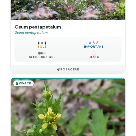
Geum pentapetalum
Geum pentapetalum
☀️
☀️
☀️
💧
💧
💧
TOUS
IMPORTANT
❄️
❄️
❄️
SEMI-RUSTIQUE
BLANC
🍃
ROSACEAE
🪴
VIVACE