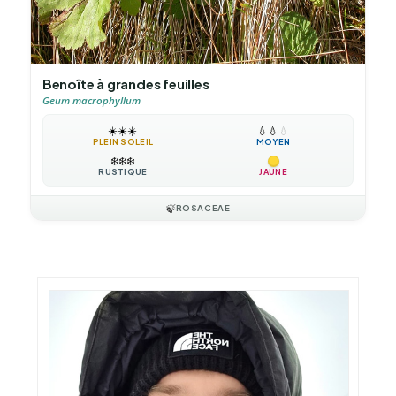
Benoîte à grandes feuilles
Geum macrophyllum
☀️
☀️
☀️
💧
💧
💧
PLEIN SOLEIL
MOYEN
❄️
❄️
❄️
RUSTIQUE
JAUNE
🍃
ROSACEAE