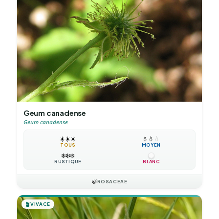
Geum canadense
Geum canadense
☀️
☀️
☀️
💧
💧
💧
TOUS
MOYEN
❄️
❄️
❄️
RUSTIQUE
BLANC
🍃
ROSACEAE
🪴
VIVACE