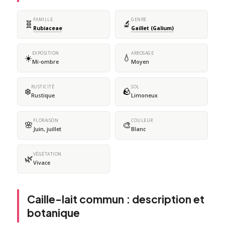
FAMILLE
GENRE
🧬
🔬
Rubiaceae
Gaillet (Galium)
EXPOSITION
ARROSAGE
☀️
💧
Mi-ombre
Moyen
RUSTICITÉ
SOL
❄️
🪨
Rustique
Limoneux
FLORAISON
COULEUR
🌸
🎨
Juin, juillet
Blanc
VÉGÉTATION
🌿
Vivace
Caille-lait commun : description et
botanique