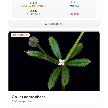
☀️
☀️
☀️
💧
💧
💧
SOLEIL / MI-OMBRE
MOYEN
❄️
❄️
❄️
RUSTIQUE
BLANC
🍃
RUBIACEAE
🌻
ANNUELLE
Gaillet accrochant
Galium aparine