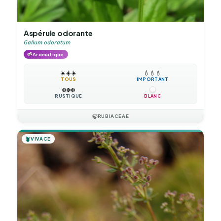
Aspérule odorante
Galium odoratum
🌱
Aromatique
☀️
☀️
☀️
💧
💧
💧
TOUS
IMPORTANT
❄️
❄️
❄️
RUSTIQUE
BLANC
🍃
RUBIACEAE
🪴
VIVACE