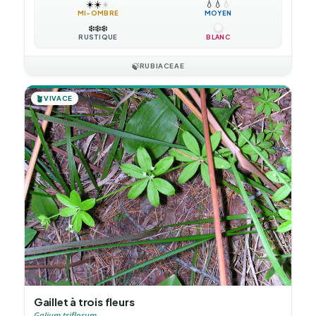
☀️
☀️
☀️
💧
💧
💧
MI-OMBRE
MOYEN
❄️
❄️
❄️
RUSTIQUE
BLANC
🍃
RUBIACEAE
🪴
VIVACE
Gaillet à trois fleurs
Galium triflorum