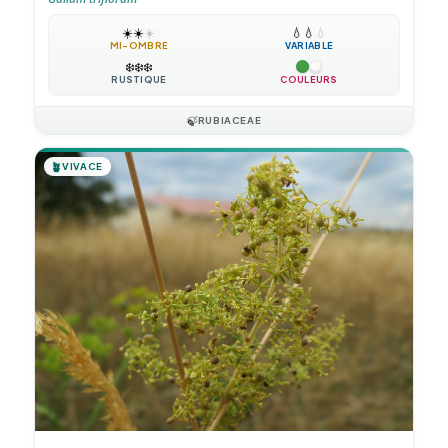
☀️
☀️
☀️
💧
💧
💧
MI-OMBRE
VARIABLE
❄️
❄️
❄️
RUSTIQUE
COULEURS
🍃
RUBIACEAE
🪴
VIVACE