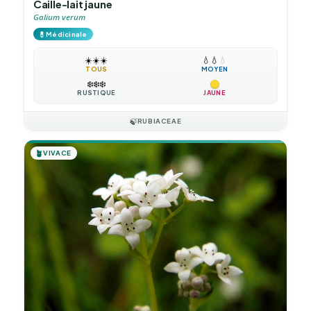
Caille-lait jaune
Galium verum
💊
Médicinale
☀️
☀️
☀️
💧
💧
💧
TOUS
MOYEN
❄️
❄️
❄️
RUSTIQUE
JAUNE
🍃
RUBIACEAE
🪴
VIVACE