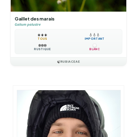
Gaillet des marais
Galium palustre
☀️
☀️
☀️
💧
💧
💧
TOUS
IMPORTANT
❄️
❄️
❄️
RUSTIQUE
BLANC
🍃
RUBIACEAE