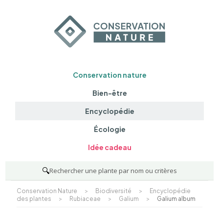
Conservation nature
Bien-être
Encyclopédie
Écologie
Idée cadeau
🔍
Rechercher une plante par nom ou critères
Conservation Nature
>
Biodiversité
>
Encyclopédie
des plantes
>
Rubiaceae
>
Galium
>
Galium album