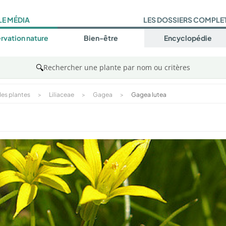
LE MÉDIA
LES DOSSIERS COMPLE
rvation nature
Bien-être
Encyclopédie
🔍
Rechercher une plante par nom ou critères
es plantes
>
Liliaceae
>
Gagea
>
Gagea lutea