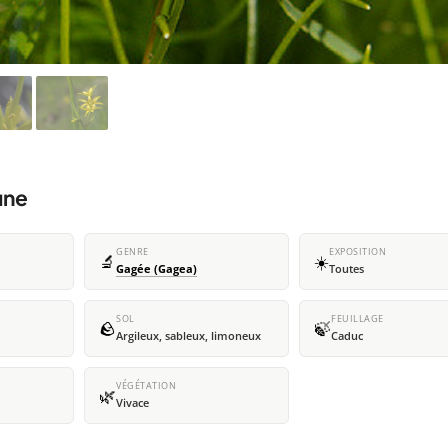
une
GENRE
EXPOSITION
🔬
☀️
Gagée (Gagea)
Toutes
SOL
FEUILLAGE
🪨
🍃
Argileux, sableux, limoneux
Caduc
VÉGÉTATION
🌿
Vivace