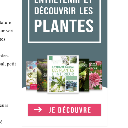
tature
ur vert
tes
rdes.
al, petit
leurs
té