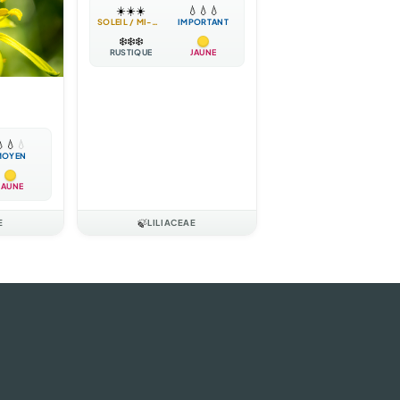
☀️
☀️
☀️
💧
💧
💧
SOLEIL / MI-OMBRE
IMPORTANT
❄️
❄️
❄️
RUSTIQUE
JAUNE

💧
💧
MOYEN
JAUNE
E
🍃
LILIACEAE