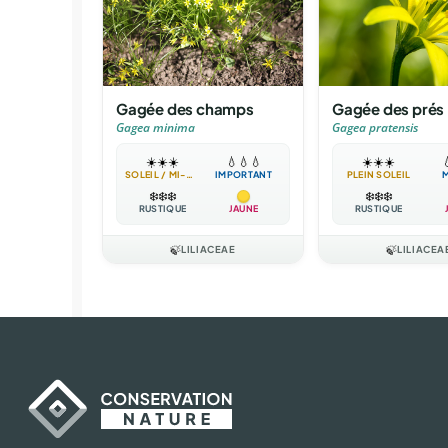
Gagée des champs
Gagée des prés
Gagea minima
Gagea pratensis
☀️
☀️
☀️
💧
💧
💧
☀️
☀️
☀️

SOLEIL / MI-OMBRE
IMPORTANT
PLEIN SOLEIL
❄️
❄️
❄️
❄️
❄️
❄️
RUSTIQUE
JAUNE
RUSTIQUE
🍃
LILIACEAE
🍃
LILIACEA