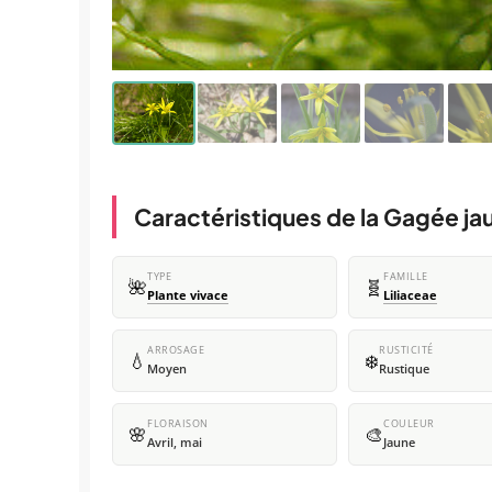
Caractéristiques de la Gagée ja
TYPE
FAMILLE
🌺
🧬
Plante vivace
Liliaceae
ARROSAGE
RUSTICITÉ
💧
❄️
Moyen
Rustique
FLORAISON
COULEUR
🌸
🎨
Avril, mai
Jaune