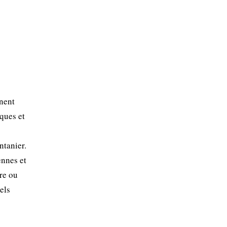
nnent
ques et
ntanier.
ennes et
re ou
els