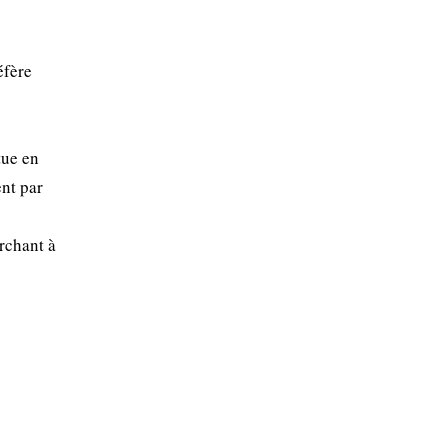
éfère
tue en
ent par
rchant à