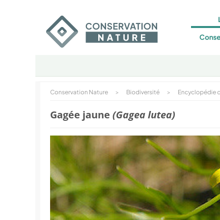
Conse
Conservation Nature
>
Biodiversité
>
Encyclopédie d
Gagée jaune
(Gagea lutea)