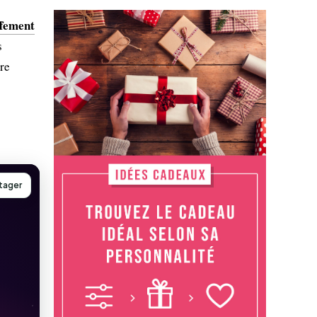
ffement
s
bre