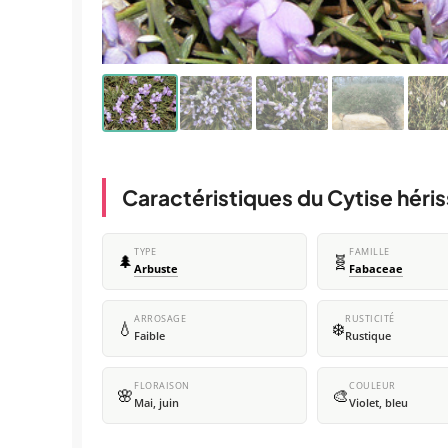
Caractéristiques du Cytise héri
TYPE
FAMILLE
🌲
🧬
Arbuste
Fabaceae
ARROSAGE
RUSTICITÉ
💧
❄️
Faible
Rustique
FLORAISON
COULEUR
🌸
🎨
Mai, juin
Violet, bleu