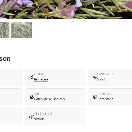
sson
GENRE
EXPOSITION
🔬
☀️
Erinacea
Soleil
SOL
FEUILLAGE
🪨
🍃
Caillouteux, sableux
Persistant
VÉGÉTATION
🌿
Vivace