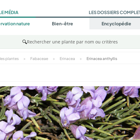
LE MÉDIA
LES DOSSIERS COMPLE
rvation nature
Bien-être
Encyclopédie
🔍
Rechercher une plante par nom ou critères
es plantes
>
Fabaceae
>
Erinacea
>
Erinacea anthyllis