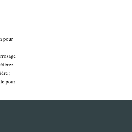
en pour
arrosage
référez
ère ;
ale pour