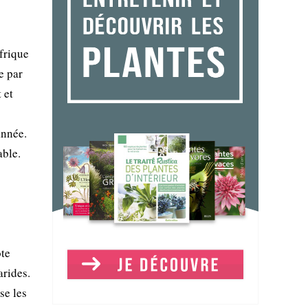
frique
e par
 et
année.
able.
ote
arides.
se les