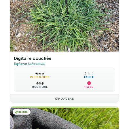
Digitaire couchée
Digitaria ischaemum
☀️
☀️
☀️
💧
💧
💧
PLEIN SOLEIL
FAIBLE
❄️
❄️
❄️
RUSTIQUE
ROSE
🍃
POACEAE
🌿
HERBE