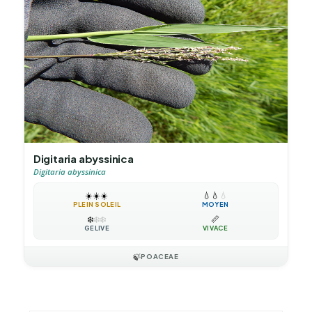
Digitaria abyssinica
Digitaria abyssinica
☀️
☀️
☀️
💧
💧
💧
PLEIN SOLEIL
MOYEN
❄️
❄️
❄️
📏
GÉLIVE
VIVACE
🍃
POACEAE