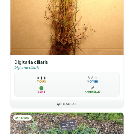
Digitaria ciliaris
Digitaria ciliaris
☀️
☀️
☀️
💧
💧
💧
TOUS
MOYEN
📏
VERT
ANNUELLE
🍃
POACEAE
🌿
HERBE