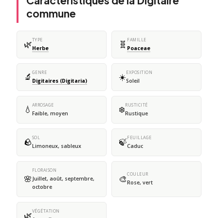
Caractéristiques de la Digitaire
commune
TYPE
FAMILLE
🌿
🧬
Herbe
Poaceae
GENRE
EXPOSITION
🔬
☀️
Digitaires (Digitaria)
Soleil
ARROSAGE
RUSTICITÉ
💧
❄️
Faible, moyen
Rustique
SOL
FEUILLAGE
🪨
🍃
Limoneux, sableux
Caduc
FLORAISON
COULEUR
🌸
🎨
Juillet, août, septembre,
Rose, vert
octobre
VÉGÉTATION
🌿