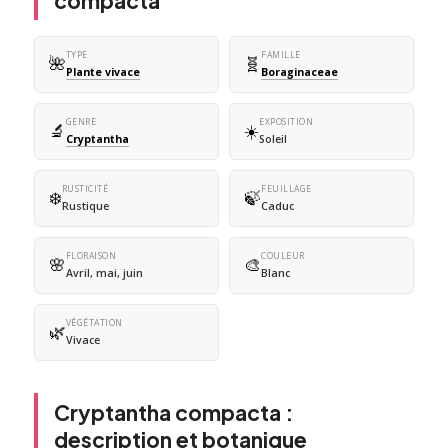
compacta
TYPE
FAMILLE
🌺
🧬
Plante vivace
Boraginaceae
GENRE
EXPOSITION
🔬
☀️
Cryptantha
Soleil
RUSTICITÉ
FEUILLAGE
❄️
🍃
Rustique
Caduc
FLORAISON
COULEUR
🌸
🎨
Avril, mai, juin
Blanc
VÉGÉTATION
🌿
Vivace
Cryptantha compacta :
description et botanique