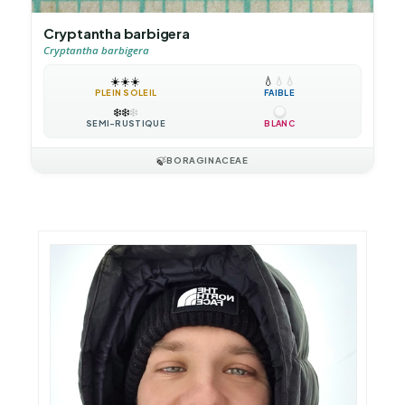
Cryptantha barbigera
Cryptantha barbigera
☀️
☀️
☀️
💧
💧
💧
PLEIN SOLEIL
FAIBLE
❄️
❄️
❄️
SEMI-RUSTIQUE
BLANC
🍃
BORAGINACEAE