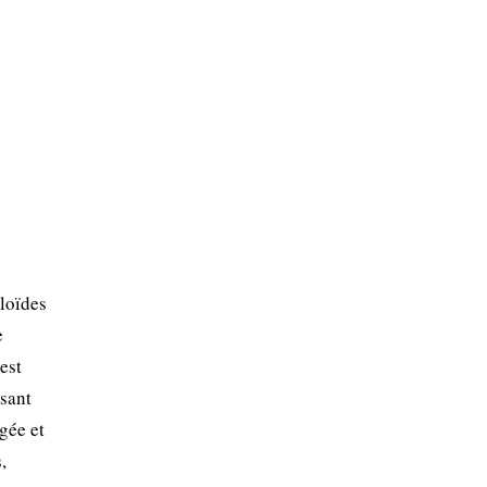
loïdes
e
est
ssant
gée et
,