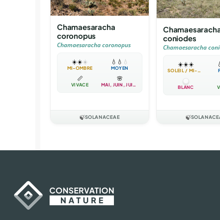
Chamaesaracha
Chamaesarach
coronopus
coniodes
Chamaesaracha coronopus
Chamaesaracha coni
☀️
☀️
☀️
💧
💧
💧
☀️
☀️
☀️

MI-OMBRE
MOYEN
SOLEIL / MI-OMBRE
📏
🌸
VIVACE
MAI, JUIN, JUILLET
BLANC
V
🍃
SOLANACEAE
🍃
SOLANACE