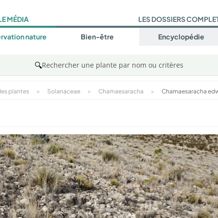
LE MÉDIA
LES DOSSIERS COMPLE
rvation nature
Bien-être
Encyclopédie
🔍
Rechercher une plante par nom ou critères
es plantes
>
Solanaceae
>
Chamaesaracha
>
Chamaesaracha edw