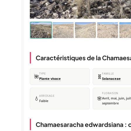
Caractéristiques de la Chamae
TYPE
FAMILLE
🌺
🧬
Plante vivace
Solanaceae
FLORAISON
ARROSAGE
💧
🌸
Avril, mai, juin, juil
Faible
septembre
Chamaesaracha edwardsiana : d