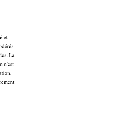
é et
modérés
des. La
n n'est
ation.
èrement