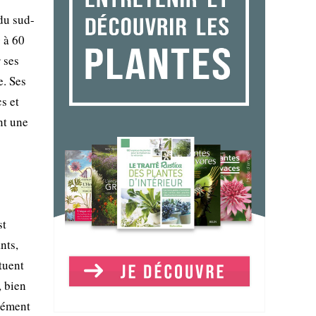
du sud-
 à 60
r ses
e. Ses
s et
nt une
st
nts,
tuent
, bien
élément