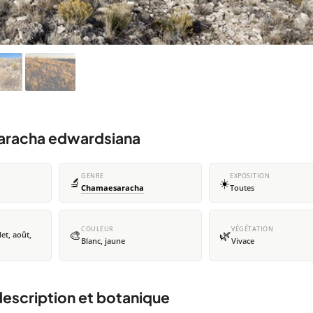
saracha edwardsiana
GENRE
EXPOSITION
🔬
☀️
Chamaesaracha
Toutes
COULEUR
VÉGÉTATION
🎨
🌿
let, août,
Blanc, jaune
Vivace
escription et botanique