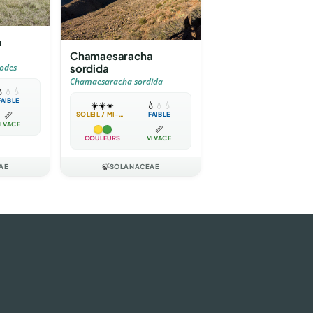
a
Chamaesaracha
sordida
odes
Chamaesaracha sordida

💧
💧
FAIBLE
☀️
☀️
☀️
💧
💧
💧
📏
SOLEIL / MI-OMBRE
FAIBLE
IVACE
📏
COULEURS
VIVACE
AE
🍃
SOLANACEAE