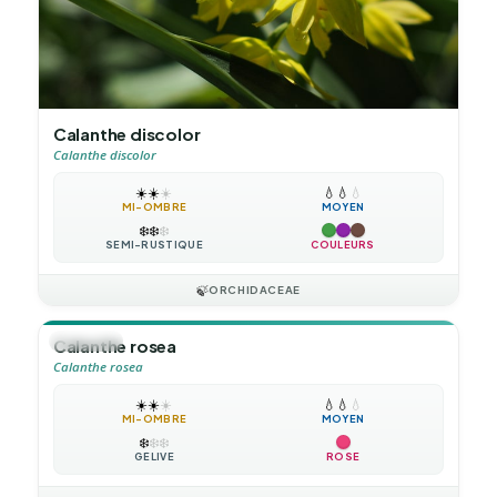
Calanthe discolor
Calanthe discolor
☀️
☀️
☀️
💧
💧
💧
MI-OMBRE
MOYEN
❄️
❄️
❄️
SEMI-RUSTIQUE
COULEURS
🍃
ORCHIDACEAE
🪴
VIVACE
Calanthe rosea
Calanthe rosea
☀️
☀️
☀️
💧
💧
💧
MI-OMBRE
MOYEN
❄️
❄️
❄️
GÉLIVE
ROSE