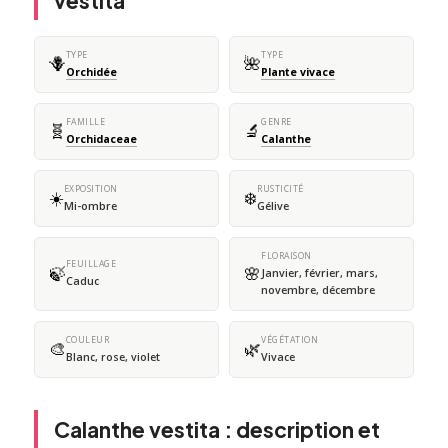
vestita
TYPE
TYPE
🪻
🌺
Orchidée
Plante vivace
FAMILLE
GENRE
🧬
🔬
Orchidaceae
Calanthe
EXPOSITION
RUSTICITÉ
☀️
❄️
Mi-ombre
Gélive
FLORAISON
FEUILLAGE
🍃
🌸
Janvier, février, mars,
Caduc
novembre, décembre
COULEUR
VÉGÉTATION
🎨
🌿
Blanc, rose, violet
Vivace
Calanthe vestita : description et