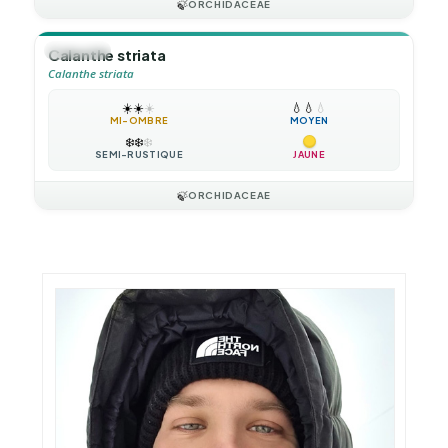
🍃
ORCHIDACEAE
🪴
VIVACE
Calanthe striata
Calanthe striata
☀️
☀️
☀️
💧
💧
💧
MI-OMBRE
MOYEN
❄️
❄️
❄️
SEMI-RUSTIQUE
JAUNE
🍃
ORCHIDACEAE