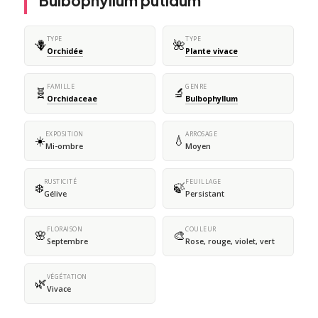
Bulbophyllum putidum
TYPE
TYPE
🪻
🌺
Orchidée
Plante vivace
FAMILLE
GENRE
🧬
🔬
Orchidaceae
Bulbophyllum
EXPOSITION
ARROSAGE
☀️
💧
Mi-ombre
Moyen
RUSTICITÉ
FEUILLAGE
❄️
🍃
Gélive
Persistant
FLORAISON
COULEUR
🌸
🎨
Septembre
Rose, rouge, violet, vert
VÉGÉTATION
🌿
Vivace