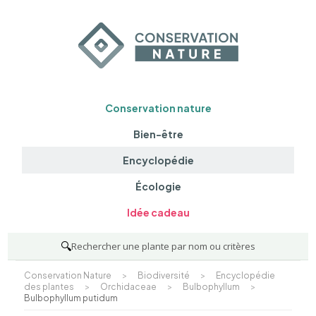
Conservation nature
Bien-être
Encyclopédie
Écologie
Idée cadeau
🔍
Rechercher une plante par nom ou critères
Conservation Nature
>
Biodiversité
>
Encyclopédie
des plantes
>
Orchidaceae
>
Bulbophyllum
>
Bulbophyllum putidum