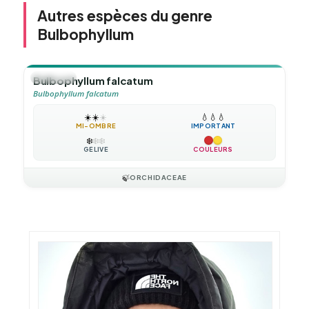
Autres espèces du genre
Bulbophyllum
🪴
VIVACE
Bulbophyllum falcatum
Bulbophyllum falcatum
☀️
☀️
☀️
💧
💧
💧
MI-OMBRE
IMPORTANT
❄️
❄️
❄️
GÉLIVE
COULEURS
🍃
ORCHIDACEAE