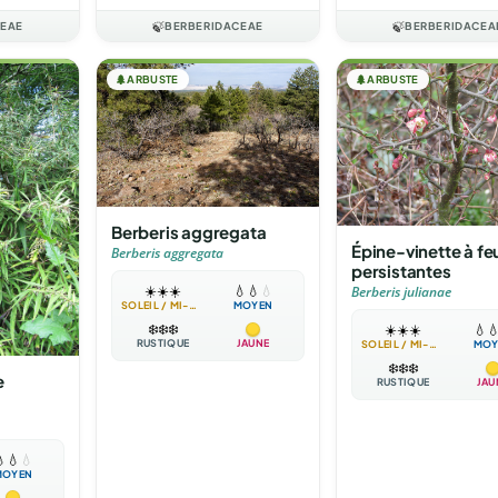
CEAE
🍃
BERBERIDACEAE
🍃
BERBERIDACEA
🌲
ARBUSTE
🌲
ARBUSTE
Berberis aggregata
Épine-vinette à feu
Berberis aggregata
persistantes
☀️
☀️
☀️
💧
💧
💧
Berberis julianae
SOLEIL / MI-OMBRE
MOYEN
❄️
❄️
❄️
☀️
☀️
☀️
💧

RUSTIQUE
JAUNE
SOLEIL / MI-OMBRE
MOY
❄️
❄️
❄️
e
RUSTIQUE
JAU

💧
💧
MOYEN