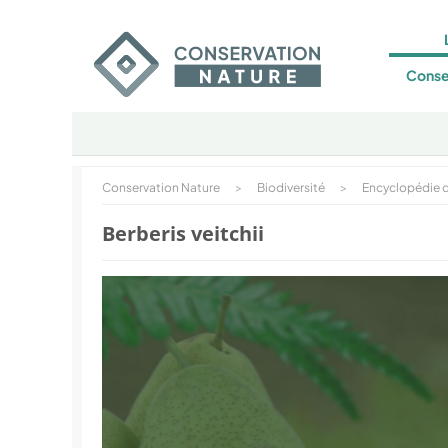
Conse
Conservation Nature
>
Biodiversité
>
Encyclopédie d
Berberis veitchii