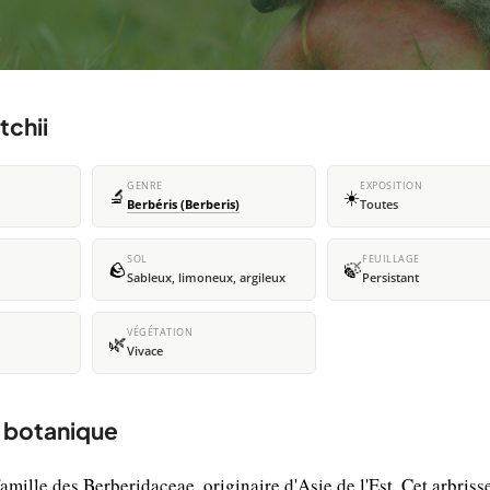
tchii
GENRE
EXPOSITION
🔬
☀️
Berbéris (Berberis)
Toutes
SOL
FEUILLAGE
🪨
🍃
Sableux, limoneux, argileux
Persistant
VÉGÉTATION
🌿
Vivace
t botanique
famille des Berberidaceae, originaire d'Asie de l'Est. Cet arbriss