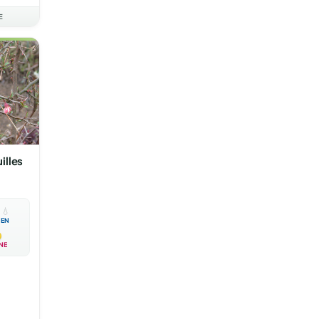
E
illes

💧
EN
NE