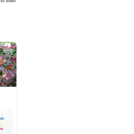
ire dans

💧
EN
NE