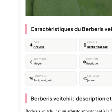
Caractéristiques du Berberis vei
TYPE
FAMILLE
🌲
🧬
Arbuste
Berberidaceae
ARROSAGE
RUSTICITÉ
💧
❄️
Moyen
Rustique
FLORAISON
COULEUR
🌸
🎨
Avril, mai, juin
Jaune
Berberis veitchii : description e
Berberis veitchii est un arbuste appartenant à la 