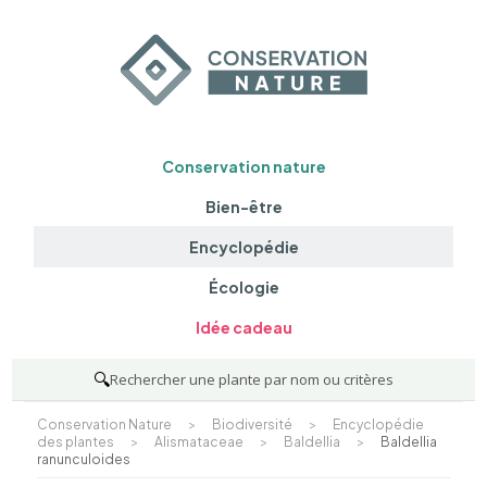
Conservation nature
Bien-être
Encyclopédie
Écologie
Idée cadeau
🔍
Rechercher une plante par nom ou critères
Conservation Nature
>
Biodiversité
>
Encyclopédie
des plantes
>
Alismataceae
>
Baldellia
>
Baldellia
ranunculoides