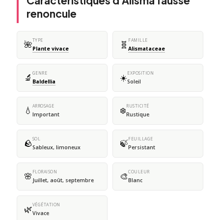
Caractéristiques d'Alisma fausse
renoncule
TYPE
FAMILLE
🌺
🧬
Plante vivace
Alismataceae
GENRE
EXPOSITION
🔬
☀️
Baldellia
Soleil
ARROSAGE
RUSTICITÉ
💧
❄️
Important
Rustique
SOL
FEUILLAGE
🪨
🍃
Sableux, limoneux
Persistant
FLORAISON
COULEUR
🌸
🎨
Juillet, août, septembre
Blanc
VÉGÉTATION
🌿
Vivace