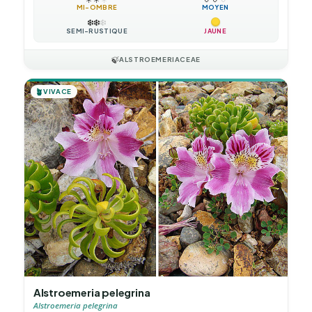
MI-OMBRE
MOYEN
❄️
❄️
❄️
SEMI-RUSTIQUE
JAUNE
🍃
ALSTROEMERIACEAE
🪴
VIVACE
Alstroemeria pelegrina
Alstroemeria pelegrina