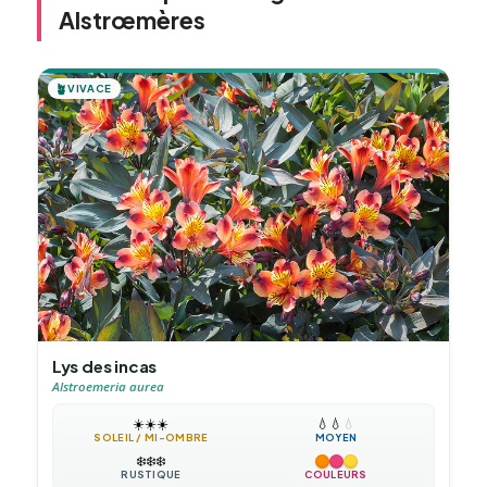
Alstrœmères
🪴
VIVACE
Lys des incas
Alstroemeria aurea
☀️
☀️
☀️
💧
💧
💧
SOLEIL / MI-OMBRE
MOYEN
❄️
❄️
❄️
RUSTIQUE
COULEURS