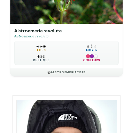
Alstroemeria revoluta
Alstroemeria revoluta
☀️
☀️
☀️
💧
💧
💧
TOUS
MOYEN
❄️
❄️
❄️
RUSTIQUE
COULEURS
🍃
ALSTROEMERIACEAE