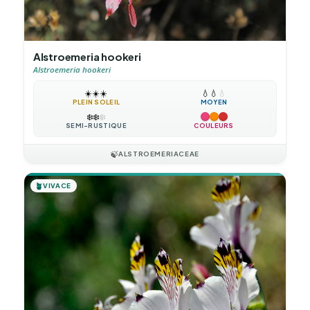
Alstroemeria hookeri
Alstroemeria hookeri
☀️
☀️
☀️
💧
💧
💧
PLEIN SOLEIL
MOYEN
❄️
❄️
❄️
SEMI-RUSTIQUE
COULEURS
🍃
ALSTROEMERIACEAE
🪴
VIVACE