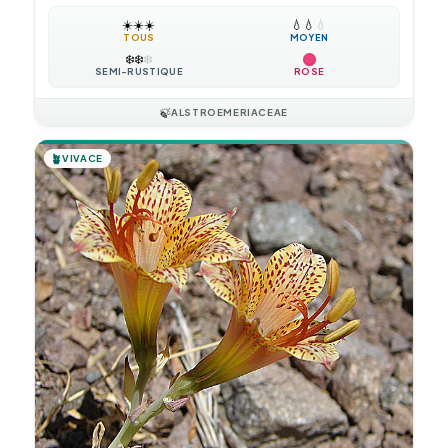
☀️
☀️
☀️
💧
💧
💧
TOUS
MOYEN
❄️
❄️
❄️
SEMI-RUSTIQUE
ROSE
🍃
ALSTROEMERIACEAE
🪴
VIVACE