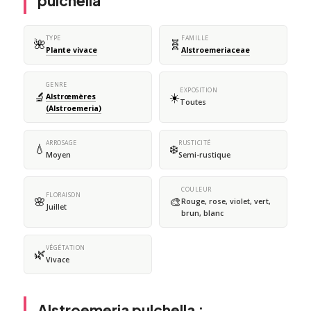
pulchella
TYPE
FAMILLE
🌺
🧬
Plante vivace
Alstroemeriaceae
GENRE
EXPOSITION
🔬
☀️
Alstrœmères
Toutes
(Alstroemeria)
ARROSAGE
RUSTICITÉ
💧
❄️
Moyen
Semi-rustique
COULEUR
FLORAISON
🌸
🎨
Rouge, rose, violet, vert,
Juillet
brun, blanc
VÉGÉTATION
🌿
Vivace
Alstroemeria pulchella :