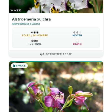
Alstroemeria pulchra
Alstroemeria pulchra
☀️
☀️
☀️
💧
💧
💧
SOLEIL / MI-OMBRE
MOYEN
❄️
❄️
❄️
RUSTIQUE
BLANC
🍃
ALSTROEMERIACEAE
🪴
VIVACE