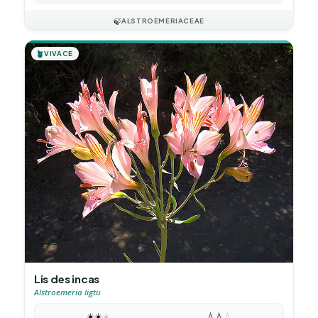
🍃
ALSTROEMERIACEAE
🪴
VIVACE
Lis des incas
Alstroemeria ligtu
☀️
☀️
☀️
💧
💧
💧