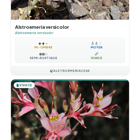
Alstroemeria versicolor
Alstroemeria versicolor
☀️
☀️
☀️
💧
💧
💧
MI-OMBRE
MOYEN
❄️
❄️
❄️
📏
SEMI-RUSTIQUE
VIVACE
🍃
ALSTROEMERIACEAE
🪴
VIVACE