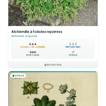
Alchémille à folioles rejointes
Alchemilla conjuncta
☀️
☀️
☀️
💧
💧
💧
SOLEIL / MI-OMBRE
IMPORTANT
❄️
❄️
❄️
📏
RUSTIQUE
VIVACE
🍃
ROSACEAE
🪴
VIVACE