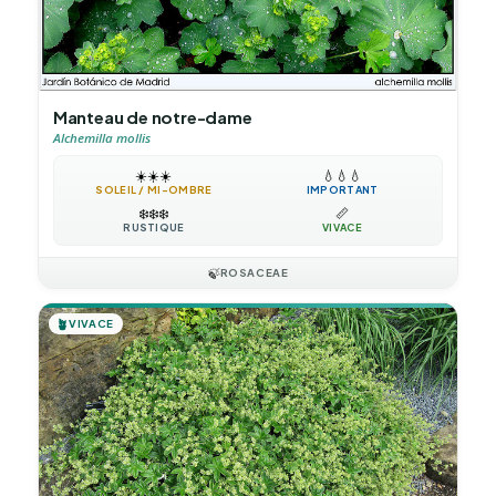
Manteau de notre-dame
Alchemilla mollis
☀️
☀️
☀️
💧
💧
💧
SOLEIL / MI-OMBRE
IMPORTANT
❄️
❄️
❄️
📏
RUSTIQUE
VIVACE
🍃
ROSACEAE
🪴
VIVACE