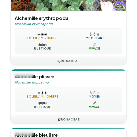
Alchemille erythropoda
Alchemilla erythropoda
☀️
☀️
☀️
💧
💧
💧
SOLEIL / MI-OMBRE
IMPORTANT
❄️
❄️
❄️
📏
RUSTIQUE
VIVACE
🍃
ROSACEAE
🪴
VIVACE
Alchémille plissée
Alchemilla hoppeana
☀️
☀️
☀️
💧
💧
💧
SOLEIL / MI-OMBRE
MOYEN
❄️
❄️
❄️
📏
RUSTIQUE
VIVACE
🍃
ROSACEAE
🪴
VIVACE
Alchémille bleuâtre