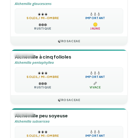
Alchemilla glaucescens
☀️
☀️
☀️
💧
💧
💧
SOLEIL / MI-OMBRE
IMPORTANT
❄️
❄️
❄️
RUSTIQUE
JAUNE
🍃
ROSACEAE
🪴
VIVACE
Alchémille à cinq folioles
Alchemilla pentaphyllea
☀️
☀️
☀️
💧
💧
💧
SOLEIL / MI-OMBRE
IMPORTANT
❄️
❄️
❄️
📏
RUSTIQUE
VIVACE
🍃
ROSACEAE
🪴
VIVACE
Alchémille peu soyeuse
Alchemilla subsericea
☀️
☀️
☀️
💧
💧
💧
SOLEIL / MI-OMBRE
IMPORTANT