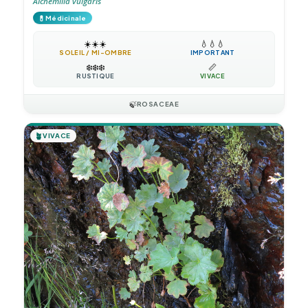
Alchemilla vulgaris
💊
Médicinale
☀️
☀️
☀️
💧
💧
💧
SOLEIL / MI-OMBRE
IMPORTANT
❄️
❄️
❄️
📏
RUSTIQUE
VIVACE
🍃
ROSACEAE
🪴
VIVACE