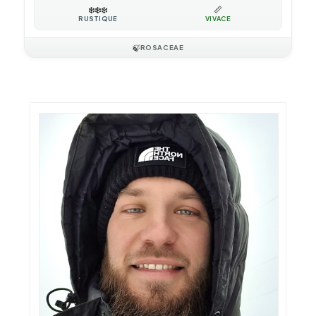
❄️
❄️
❄️
📏
RUSTIQUE
VIVACE
🍃
ROSACEAE