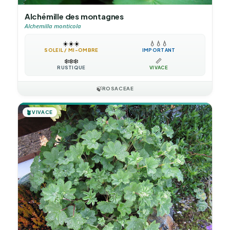
Alchémille des montagnes
Alchemilla monticola
☀️
☀️
☀️
💧
💧
💧
SOLEIL / MI-OMBRE
IMPORTANT
❄️
❄️
❄️
📏
RUSTIQUE
VIVACE
🍃
ROSACEAE
🪴
VIVACE