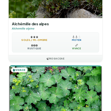
Alchémille des alpes
Alchemilla alpina
☀️
☀️
☀️
💧
💧
💧
SOLEIL / MI-OMBRE
MOYEN
❄️
❄️
❄️
📏
RUSTIQUE
VIVACE
🍃
ROSACEAE
🪴
VIVACE