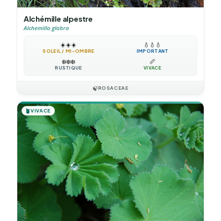
Alchémille alpestre
Alchemilla glabra
☀️
☀️
☀️
💧
💧
💧
SOLEIL / MI-OMBRE
IMPORTANT
❄️
❄️
❄️
📏
RUSTIQUE
VIVACE
🍃
ROSACEAE
🪴
VIVACE