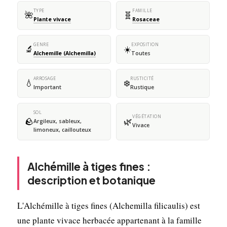
TYPE
FAMILLE
🌺
🧬
Plante vivace
Rosaceae
GENRE
EXPOSITION
🔬
☀️
Alchemille (Alchemilla)
Toutes
ARROSAGE
RUSTICITÉ
💧
❄️
Important
Rustique
SOL
VÉGÉTATION
🪨
🌿
Argileux, sableux,
Vivace
limoneux, caillouteux
Alchémille à tiges fines :
description et botanique
L'Alchémille à tiges fines (Alchemilla filicaulis) est
une plante vivace herbacée appartenant à la famille