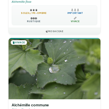
Alchemilla fissa
☀️
☀️
☀️
💧
💧
💧
SOLEIL / MI-OMBRE
IMPORTANT
❄️
❄️
❄️
📏
RUSTIQUE
VIVACE
🍃
ROSACEAE
🪴
VIVACE
Alchémille commune