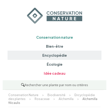
Conservation nature
Bien-être
Encyclopédie
Écologie
Idée cadeau
🔍
Rechercher une plante par nom ou critères
Conservation Nature
>
Biodiversité
>
Encyclopédie
des plantes
>
Rosaceae
>
Alchemilla
>
Alchemilla
filicaulis