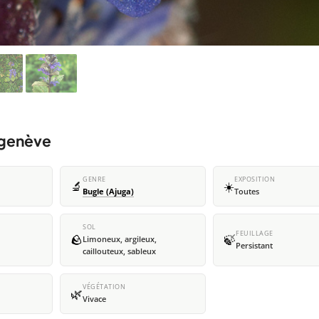
 genève
GENRE
EXPOSITION
🔬
☀️
Bugle (Ajuga)
Toutes
SOL
FEUILLAGE
🪨
🍃
Limoneux, argileux,
Persistant
caillouteux, sableux
VÉGÉTATION
🌿
Vivace