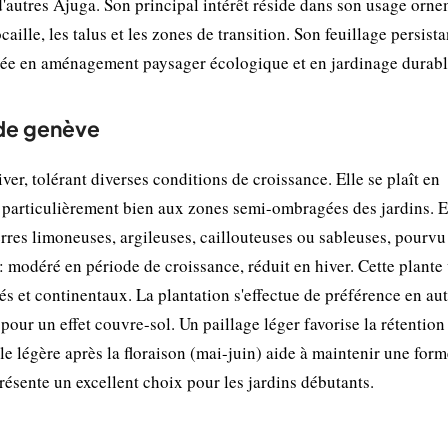
autres Ajuga. Son principal intérêt réside dans son usage orne
aille, les talus et les zones de transition. Son feuillage persista
éciée en aménagement paysager écologique et en jardinage durabl
 de genève
ver, tolérant diverses conditions de croissance. Elle se plaît en
 particulièrement bien aux zones semi-ombragées des jardins. El
erres limoneuses, argileuses, caillouteuses ou sableuses, pourvu
 : modéré en période de croissance, réduit en hiver. Cette plante
rés et continentaux. La plantation s'effectue de préférence en a
our un effet couvre-sol. Un paillage léger favorise la rétention
ille légère après la floraison (mai-juin) aide à maintenir une for
résente un excellent choix pour les jardins débutants.