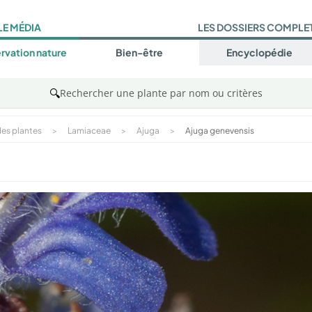
LE MÉDIA
LES DOSSIERS COMPLE
rvation nature
Bien-être
Encyclopédie
🔍
Rechercher une plante par nom ou critères
es plantes
>
Lamiaceae
>
Ajuga
>
Ajuga genevensis