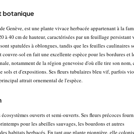
t botanique
 Genève, est une plante vivace herbacée appartenant à la fami
 à 40 cm de hauteur, caractérisées par un feuillage persistant v
sont spatulées à oblongues, tandis que les feuilles caulinaires s
et couvre-sol en fait une excellente espèce pour les bordures et l
onale, notamment de la région genevoise d'où elle tire son nom, 
sols et d'expositions. Ses fleurs tubulaires bleu vif, parfois vio
rincipal attrait ornemental de l'espèce.
n
 écosystèmes ouverts et semi-ouverts. Ses fleurs précoces fourn
printemps pour les abeilles sauvages, les bourdons et autres
 des habitats herbacés. En tant que plante pionnière, elle colonis