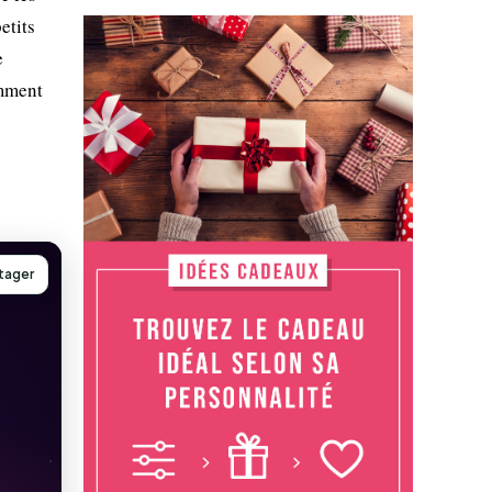
etits
e
amment