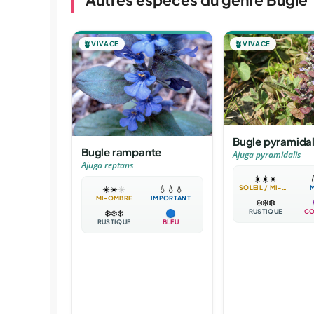
🪴
VIVACE
🪴
VIVACE
Bugle pyramida
Bugle rampante
Ajuga pyramidalis
Ajuga reptans
☀️
☀️
☀️

SOLEIL / MI-OMBRE
☀️
☀️
☀️
💧
💧
💧
MI-OMBRE
IMPORTANT
❄️
❄️
❄️
RUSTIQUE
CO
❄️
❄️
❄️
RUSTIQUE
BLEU