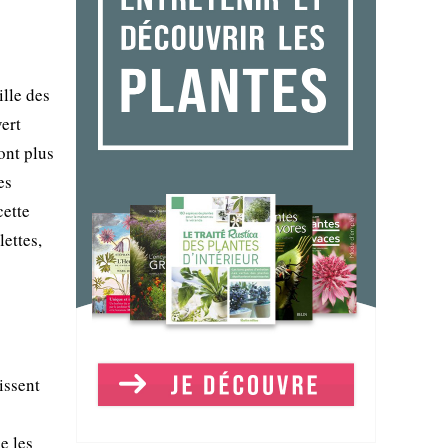
lle des
ert
ont plus
es
cette
lettes,
issent
e les