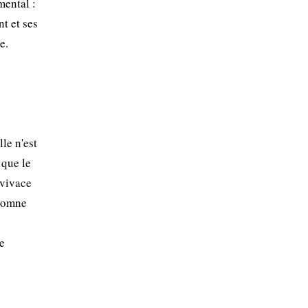
mental :
nt et ses
e.
le n'est
 que le
 vivace
utomne
me