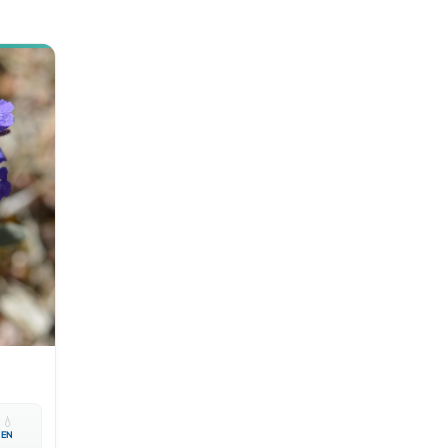

💧
EN