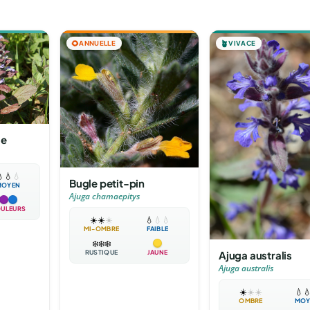
🌻
ANNUELLE
🪴
VIVACE
le

💧
💧
Bugle petit-pin
MOYEN
Ajuga chamaepitys
ULEURS
☀️
☀️
☀️
💧
💧
💧
MI-OMBRE
FAIBLE
❄️
❄️
❄️
RUSTIQUE
JAUNE
Ajuga australis
Ajuga australis
☀️
☀️
☀️
💧

OMBRE
MOY