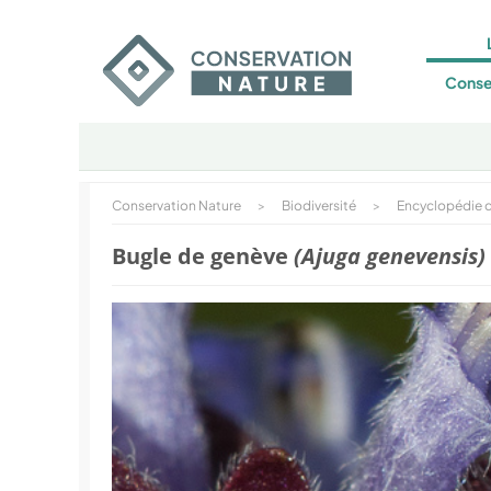
Conse
Conservation Nature
>
Biodiversité
>
Encyclopédie d
Bugle de genève
(Ajuga genevensis)