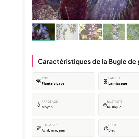
Caractéristiques de la Bugle de
TYPE
FAMILLE
🌺
🧬
Plante vivace
Lamiaceae
ARROSAGE
RUSTICITÉ
💧
❄️
Moyen
Rustique
FLORAISON
COULEUR
🌸
🎨
Avril, mai, juin
Bleu