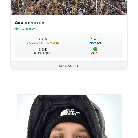
Aïra précoce
Aira praecox
☀️
☀️
☀️
💧
💧
💧
SOLEIL / MI-OMBRE
MOYEN
❄️
❄️
❄️
RUSTIQUE
VERT
🍃
POACEAE