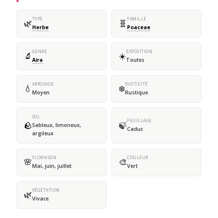
TYPE
FAMILLE
🌿
🧬
Herbe
Poaceae
GENRE
EXPOSITION
🔬
☀️
Aira
Toutes
ARROSAGE
RUSTICITÉ
💧
❄️
Moyen
Rustique
SOL
FEUILLAGE
🪨
🍃
Sableux, limoneux,
Caduc
argileux
FLORAISON
COULEUR
🌸
🎨
Mai, juin, juillet
Vert
VÉGÉTATION
🌿
Vivace