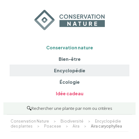
Conservation nature
Bien-être
Encyclopédie
Écologie
Idée cadeau
🔍
Rechercher une plante par nom ou critères
Conservation Nature
>
Biodiversité
>
Encyclopédie
des plantes
>
Poaceae
>
Aira
>
Aira caryophyllea