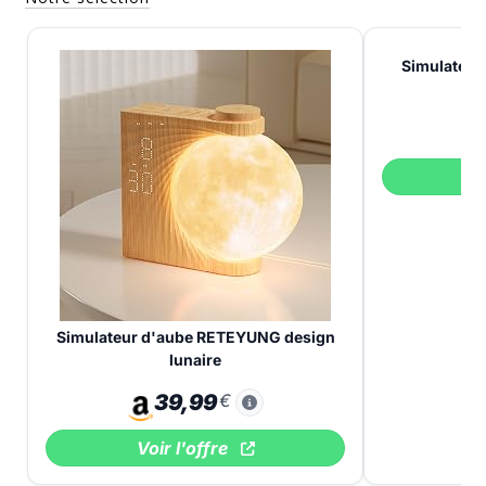
Simulateur
s
V
Simulateur d'aube RETEYUNG design
lunaire
39,99
€
Voir l'offre