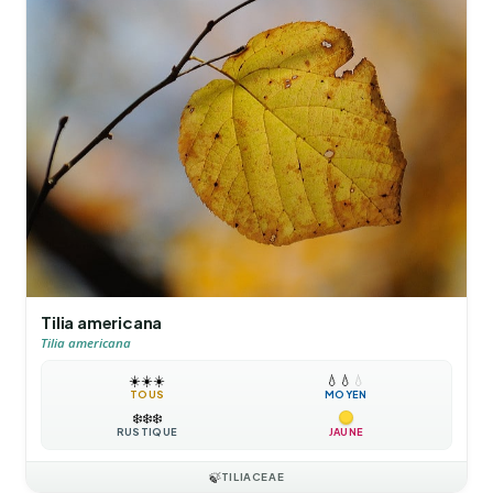
Tilia americana
Tilia americana
☀️
☀️
☀️
💧
💧
💧
TOUS
MOYEN
❄️
❄️
❄️
RUSTIQUE
JAUNE
🍃
TILIACEAE