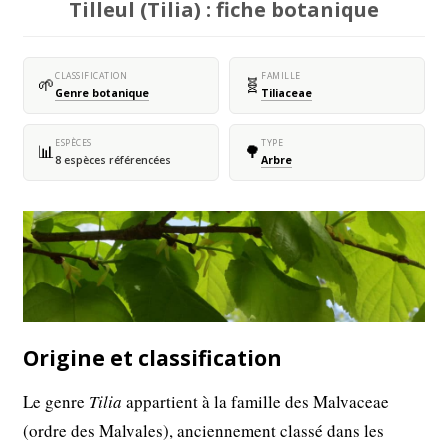
Tilleul (Tilia) : fiche botanique
CLASSIFICATION
FAMILLE
🌱
🧬
Genre botanique
Tiliaceae
ESPÈCES
TYPE
📊
🌳
8 espèces référencées
Arbre
Origine et classification
Le genre
Tilia
appartient à la famille des Malvaceae
(ordre des Malvales), anciennement classé dans les