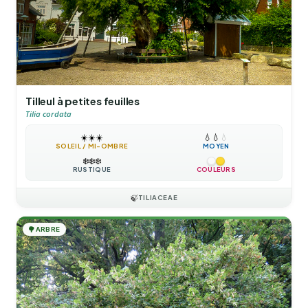
Tilleul à petites feuilles
Tilia cordata
☀️
☀️
☀️
💧
💧
💧
SOLEIL / MI-OMBRE
MOYEN
❄️
❄️
❄️
RUSTIQUE
COULEURS
🍃
TILIACEAE
🌳
ARBRE