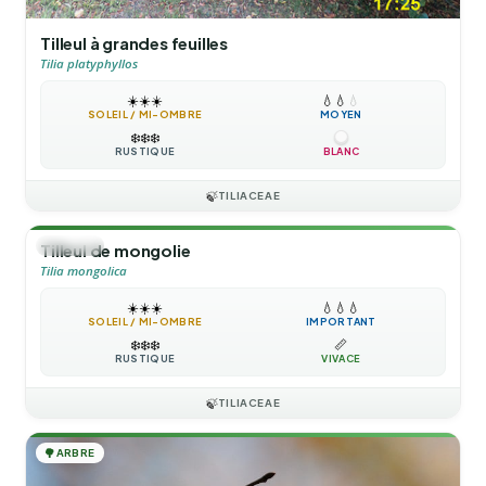
Tilleul à grandes feuilles
Tilia platyphyllos
☀️
☀️
☀️
💧
💧
💧
SOLEIL / MI-OMBRE
MOYEN
❄️
❄️
❄️
RUSTIQUE
BLANC
🍃
TILIACEAE
🌳
ARBRE
Tilleul de mongolie
Tilia mongolica
☀️
☀️
☀️
💧
💧
💧
SOLEIL / MI-OMBRE
IMPORTANT
❄️
❄️
❄️
📏
RUSTIQUE
VIVACE
🍃
TILIACEAE
🌳
ARBRE