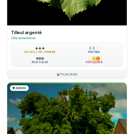
Tilleul argenté
Tilia tomentosa
☀️
☀️
☀️
💧
💧
💧
SOLEIL / MI-OMBRE
MOYEN
❄️
❄️
❄️
RUSTIQUE
COULEURS
🍃
TILIACEAE
🌳
ARBRE