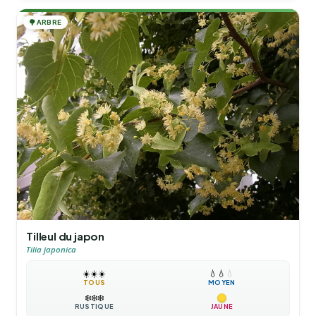
🌳
ARBRE
Tilleul du japon
Tilia japonica
☀️
☀️
☀️
💧
💧
💧
TOUS
MOYEN
❄️
❄️
❄️
RUSTIQUE
JAUNE