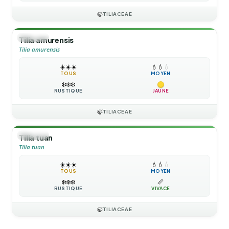
🍃
TILIACEAE
🌳
ARBRE
Tilia amurensis
Tilia amurensis
☀️
☀️
☀️
💧
💧
💧
TOUS
MOYEN
❄️
❄️
❄️
RUSTIQUE
JAUNE
🍃
TILIACEAE
🌳
ARBRE
Tilia tuan
Tilia tuan
☀️
☀️
☀️
💧
💧
💧
TOUS
MOYEN
❄️
❄️
❄️
📏
RUSTIQUE
VIVACE
🍃
TILIACEAE