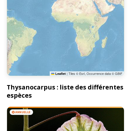
|
Tiles © Esri, Occurrence data © GBIF
Leaflet
Thysanocarpus : liste des différentes
espèces
🌻
ANNUELLE