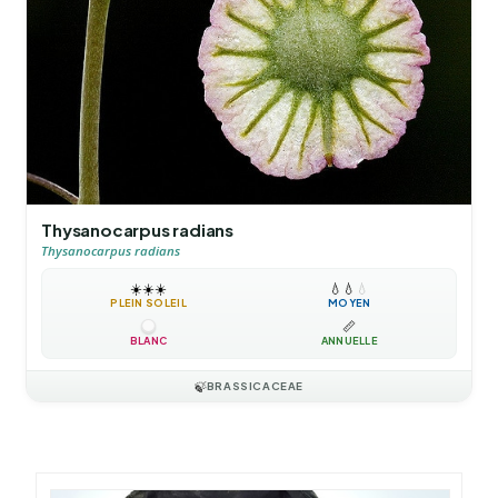
Thysanocarpus radians
Thysanocarpus radians
☀️
☀️
☀️
💧
💧
💧
PLEIN SOLEIL
MOYEN
📏
BLANC
ANNUELLE
🍃
BRASSICACEAE