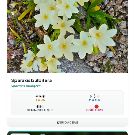
Sparaxis bulbifera
Sparaxis bulbifera
☀️
☀️
☀️
💧
💧
💧
TOUS
MOYEN
❄️
❄️
❄️
SEMI-RUSTIQUE
COULEURS
🍃
IRIDACEAE