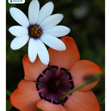
🪴
VIVACE