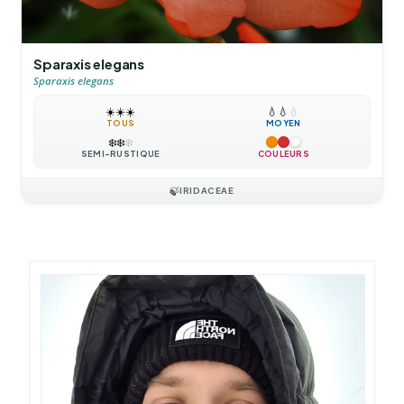
Sparaxis elegans
Sparaxis elegans
☀️
☀️
☀️
💧
💧
💧
TOUS
MOYEN
❄️
❄️
❄️
SEMI-RUSTIQUE
COULEURS
🍃
IRIDACEAE