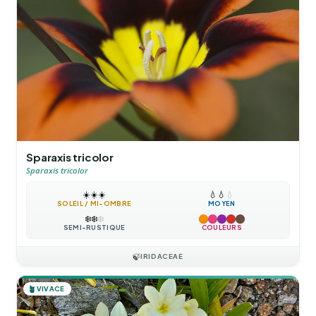
Sparaxis tricolor
Sparaxis tricolor
☀️
☀️
☀️
💧
💧
💧
SOLEIL / MI-OMBRE
MOYEN
❄️
❄️
❄️
SEMI-RUSTIQUE
COULEURS
🍃
IRIDACEAE
🪴
VIVACE