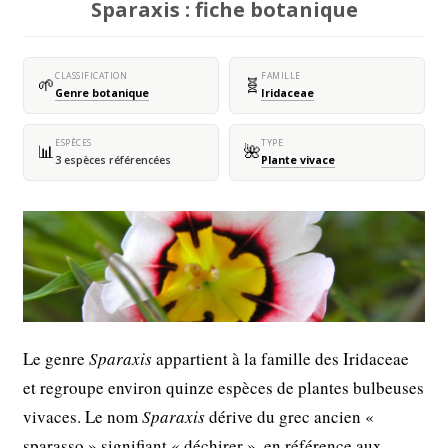
Sparaxis : fiche botanique
CLASSIFICATION
FAMILLE
🌱
🧬
Genre botanique
Iridaceae
ESPÈCES
TYPE
📊
🌺
3 espèces référencées
Plante vivace
Le genre
Sparaxis
appartient à la famille des Iridaceae
et regroupe environ quinze espèces de plantes bulbeuses
vivaces. Le nom
Sparaxis
dérive du grec ancien «
sparasso » signifiant « déchirer », en référence aux