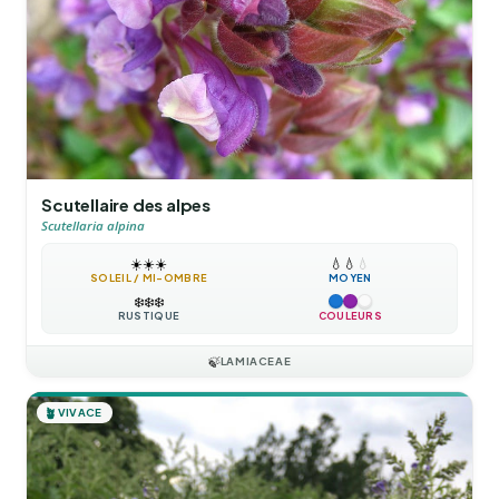
Scutellaire des alpes
Scutellaria alpina
☀️
☀️
☀️
💧
💧
💧
SOLEIL / MI-OMBRE
MOYEN
❄️
❄️
❄️
RUSTIQUE
COULEURS
🍃
LAMIACEAE
🪴
VIVACE