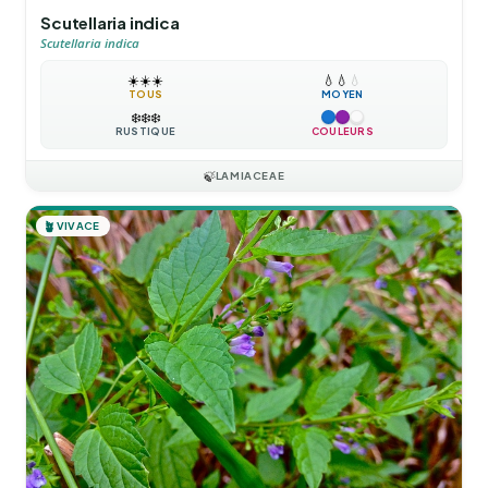
Scutellaria indica
Scutellaria indica
☀️
☀️
☀️
💧
💧
💧
TOUS
MOYEN
❄️
❄️
❄️
RUSTIQUE
COULEURS
🍃
LAMIACEAE
🪴
VIVACE