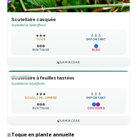
Scutellaire casquée
Scutellaria lateriflora
☀️
☀️
☀️
💧
💧
💧
TOUS
IMPORTANT
❄️
❄️
❄️
RUSTIQUE
BLEU
🍃
LAMIACEAE
🪴
VIVACE
Scutellaire à feuilles hastées
Scutellaria hastifolia
☀️
☀️
☀️
💧
💧
💧
SOLEIL / MI-OMBRE
IMPORTANT
❄️
❄️
❄️
RUSTIQUE
COULEURS
🍃
LAMIACEAE
Toque en plante annuelle
🌼