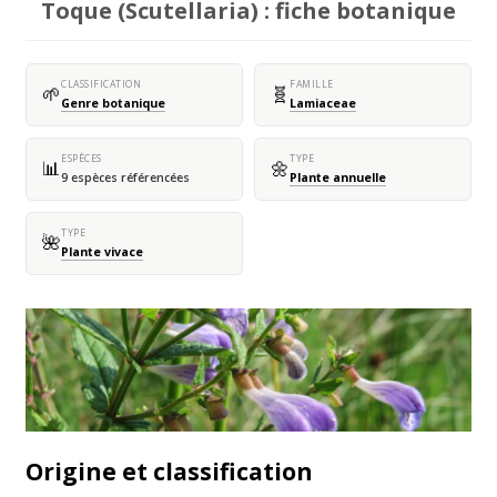
Toque (Scutellaria) : fiche botanique
CLASSIFICATION
FAMILLE
🌱
🧬
Genre botanique
Lamiaceae
ESPÈCES
TYPE
📊
🌼
9 espèces référencées
Plante annuelle
TYPE
🌺
Plante vivace
Origine et classification