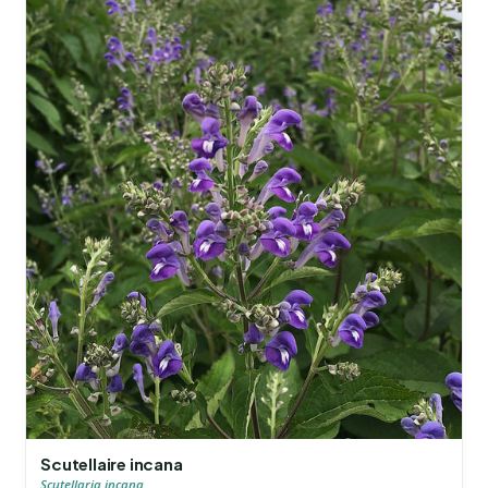
Scutellaire incana
Scutellaria incana