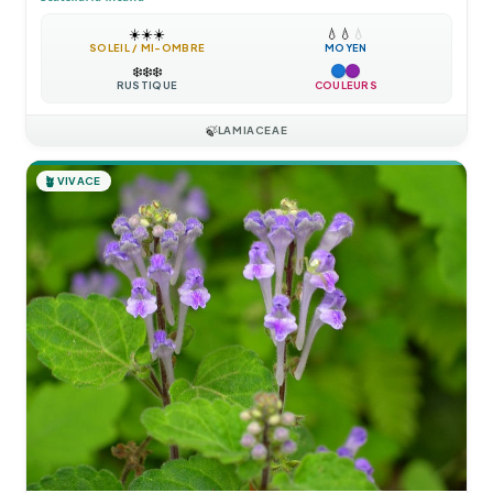
☀️
☀️
☀️
💧
💧
💧
SOLEIL / MI-OMBRE
MOYEN
❄️
❄️
❄️
RUSTIQUE
COULEURS
🍃
LAMIACEAE
🪴
VIVACE