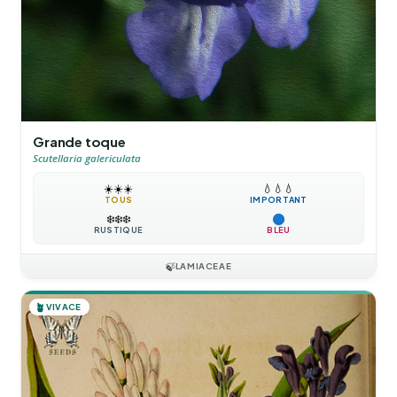
Grande toque
Scutellaria galericulata
☀️
☀️
☀️
💧
💧
💧
TOUS
IMPORTANT
❄️
❄️
❄️
RUSTIQUE
BLEU
🍃
LAMIACEAE
🪴
VIVACE