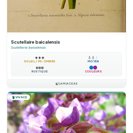
Scutellaire baicalensis
Scutellaria baicalensis
☀️
☀️
☀️
💧
💧
💧
SOLEIL / MI-OMBRE
MOYEN
❄️
❄️
❄️
RUSTIQUE
COULEURS
🍃
LAMIACEAE
🪴
VIVACE