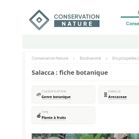
Conse
Conservation Nature
>
Biodiversité
>
Encyclopédie d
Salacca : fiche botanique
CLASSIFICATION
FAMILLE
🌱
🧬
Genre botanique
Arecaceae
TYPE
🍎
Plante à fruits