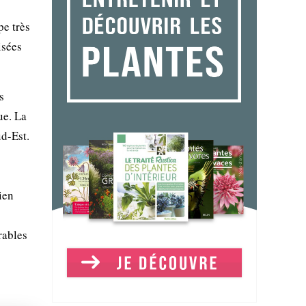
pe très
isées
s
ue. La
ud-Est.
ien
rables