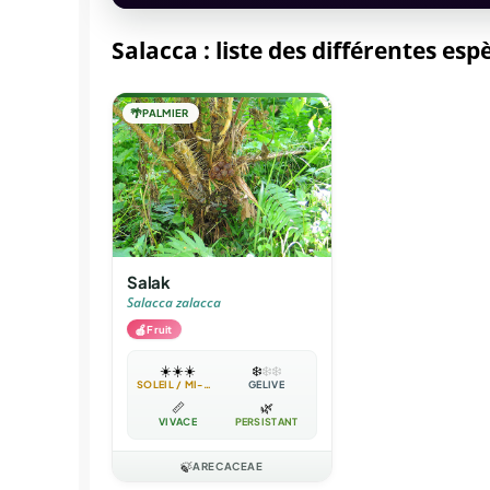
Salacca : liste des différentes esp
🌴
PALMIER
Salak
Salacca zalacca
🍎
Fruit
☀️
☀️
☀️
❄️
❄️
❄️
SOLEIL / MI-OMBRE
GÉLIVE
📏
🌿
VIVACE
PERSISTANT
🍃
ARECACEAE