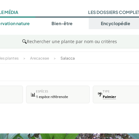
LE MÉDIA
LES DOSSIERS COMPLE
rvation nature
Bien-être
Encyclopédie
🔍
Rechercher une plante par nom ou critères
es plantes
>
Arecaceae
>
Salacca
ESPÈCES
TYPE
📊
🌴
1 espèce référencée
Palmier