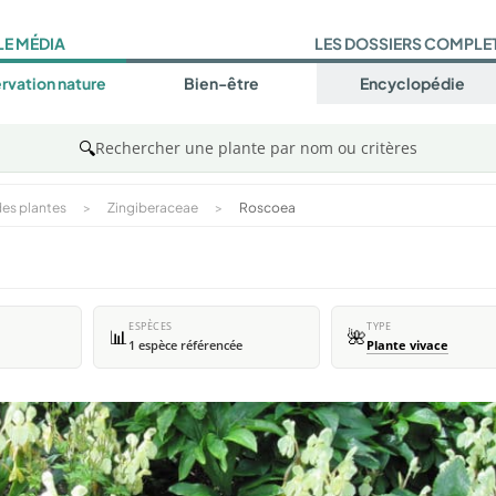
LE MÉDIA
LES DOSSIERS COMPLE
rvation nature
Bien-être
Encyclopédie
🔍
Rechercher une plante par nom ou critères
es plantes
>
Zingiberaceae
>
Roscoea
ESPÈCES
TYPE
📊
🌺
1 espèce référencée
Plante vivace