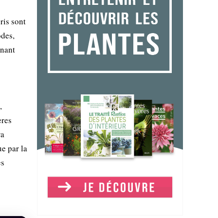
ris sont
odes,
enant
,
ères
ya
e par la
es