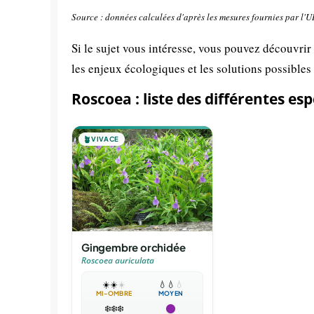
Source : données calculées d'après les mesures fournies par l'
Si le sujet vous intéresse, vous pouvez découvrir
les enjeux écologiques et les solutions possibles
Roscoea : liste des différentes es
🪴
VIVACE
Gingembre orchidée
Roscoea auriculata
☀️
☀️
☀️
💧
💧
💧
MI-OMBRE
MOYEN
❄️
❄️
❄️