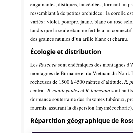
engainantes, distiques, lancéolées, formant un ps
ressemblant à de petites orchidées : la corolle est
variés : violet, pourpre, jaune, blanc ou rose sel
tandis que la seule étamine fertile a un connecti
des graines munies d’un arille blanc et charnu.
Écologie et distribution
Les
Roscoea
sont endémiques des montagnes d’As
montagnes de Birmanie et du Vietnam du Nord. Ils 
rocheuses de 1500 à 4500 mètres d’altitude.
R. 
central.
R. cautleyoides
et
R. humeana
sont natifs
dormance souterraine des rhizomes tubéreux, proté
fourmis, assurant la dispersion (myrmécochorie).
Répartition géographique de Ros