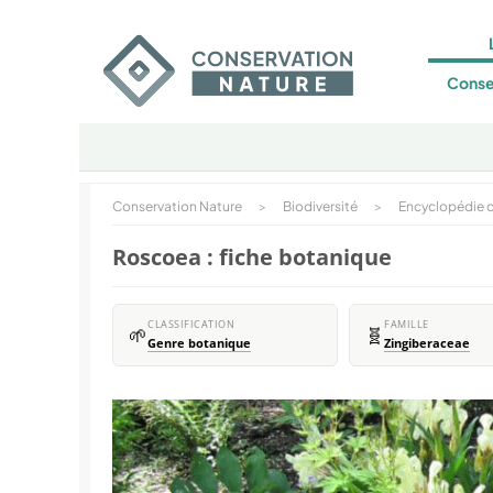
Conse
Conservation Nature
>
Biodiversité
>
Encyclopédie d
Roscoea : fiche botanique
CLASSIFICATION
FAMILLE
🌱
🧬
Genre botanique
Zingiberaceae