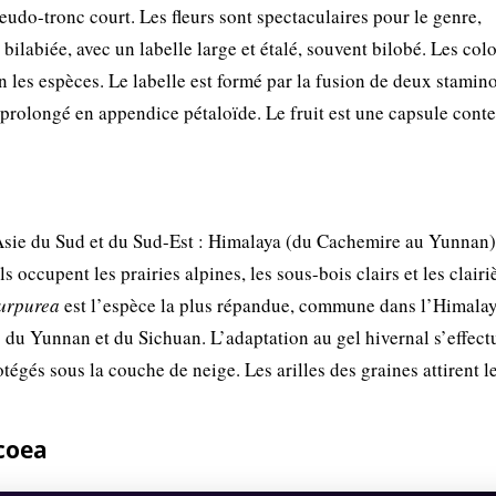
eudo-tronc court. Les fleurs sont spectaculaires pour le genre,
 bilabiée, avec un labelle large et étalé, souvent bilobé. Les colo
on les espèces. Le labelle est formé par la fusion de deux stamin
f prolongé en appendice pétaloïde. Le fruit est une capsule cont
ie du Sud et du Sud-Est : Himalaya (du Cachemire au Yunnan)
occupent les prairies alpines, les sous-bois clairs et les clairi
purpurea
est l’espèce la plus répandue, commune dans l’Himala
 du Yunnan et du Sichuan. L’adaptation au gel hivernal s’effectu
gés sous la couche de neige. Les arilles des graines attirent l
coea