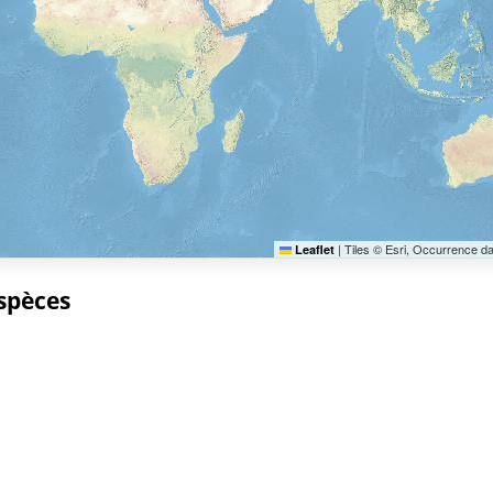
|
Tiles © Esri, Occurrence d
Leaflet
espèces