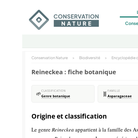
Conse
Conservation Nature
>
Biodiversité
>
Encyclopédie d
Reineckea : fiche botanique
CLASSIFICATION
FAMILLE
🌱
🧬
Genre botanique
Asparagaceae
Origine et classification
Le genre
Reineckea
appartient à la famille des 