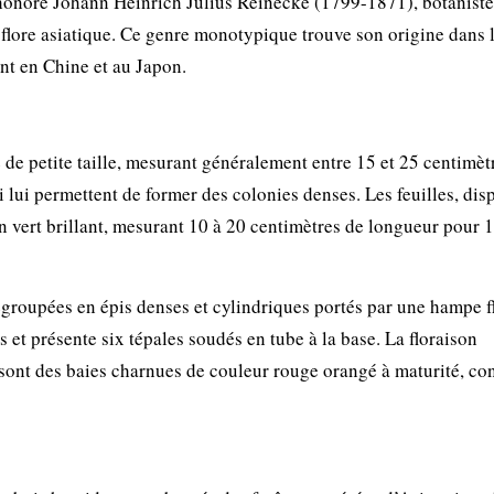
honore Johann Heinrich Julius Reinecke (1799-1871), botaniste
flore asiatique. Ce genre monotypique trouve son origine dans 
nt en Chine et au Japon.
de petite taille, mesurant généralement entre 15 et 25 centimèt
 lui permettent de former des colonies denses. Les feuilles, dis
un vert brillant, mesurant 10 à 20 centimètres de longueur pour 1
regroupées en épis denses et cylindriques portés par une hampe f
 et présente six tépales soudés en tube à la base. La floraison
 sont des baies charnues de couleur rouge orangé à maturité, co