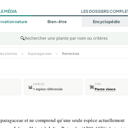
LE MÉDIA
LES DOSSIERS COMPLE
rvation nature
Bien-être
Encyclopédie
🔍
Rechercher une plante par nom ou critères
es plantes
>
Asparagaceae
>
Reineckea
ESPÈCES
TYPE
📊
🌺
1 espèce référencée
Plante vivace
Asparagaceae et ne comprend qu’une seule espèce actuellement