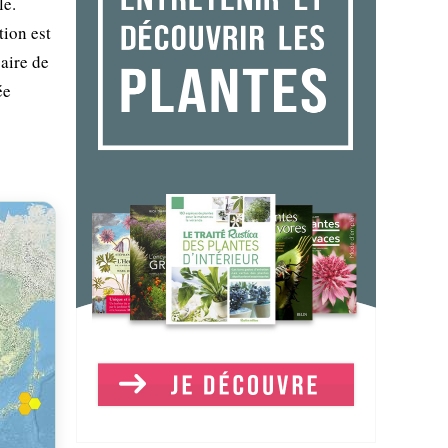
le.
tion est
 aire de
ée