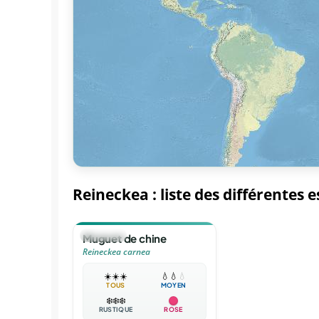
Reineckea : liste des différentes 
🪴
VIVACE
Muguet de chine
Reineckea carnea
☀️
☀️
☀️
💧
💧
💧
TOUS
MOYEN
❄️
❄️
❄️
RUSTIQUE
ROSE