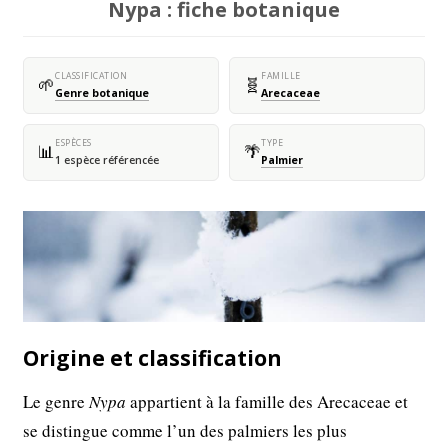
Nypa : fiche botanique
CLASSIFICATION
FAMILLE
🌱
🧬
Genre botanique
Arecaceae
ESPÈCES
TYPE
📊
🌴
1 espèce référencée
Palmier
Origine et classification
Le genre
Nypa
appartient à la famille des Arecaceae et
se distingue comme l’un des palmiers les plus