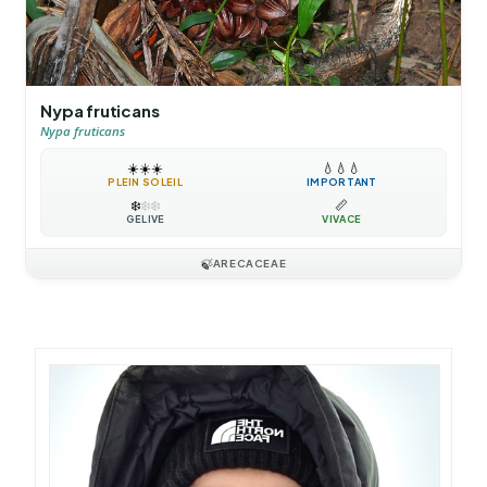
Nypa fruticans
Nypa fruticans
☀️
☀️
☀️
💧
💧
💧
PLEIN SOLEIL
IMPORTANT
❄️
❄️
❄️
📏
GÉLIVE
VIVACE
🍃
ARECACEAE