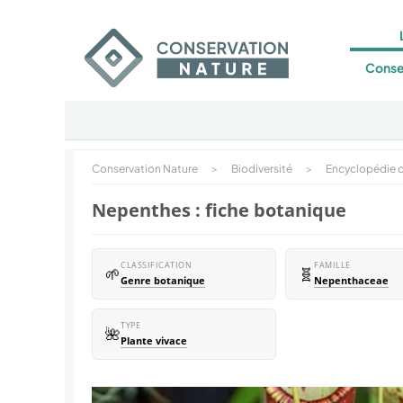
Conse
Conservation Nature
>
Biodiversité
>
Encyclopédie d
Nepenthes : fiche botanique
CLASSIFICATION
FAMILLE
🌱
🧬
Genre botanique
Nepenthaceae
TYPE
🌺
Plante vivace