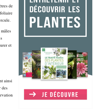
ètres de
foliaire
ercule.
s mâles
us
urer et
t ainsi
r des
ervation