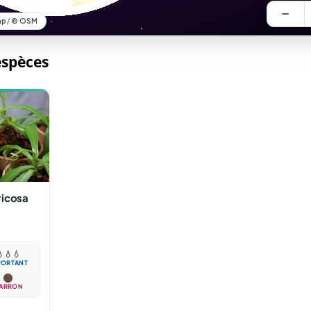
espèces
ricosa

💧
💧
PORTANT
ARRON