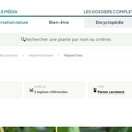
LE MÉDIA
LES DOSSIERS COMPLE
rvation nature
Bien-être
Encyclopédie
🔍
Rechercher une plante par nom ou critères
es plantes
>
nepenthaceae
>
Nepenthes
ESPÈCES
TYPE
📊
🪴
2 espèces référencées
Plante carnivore