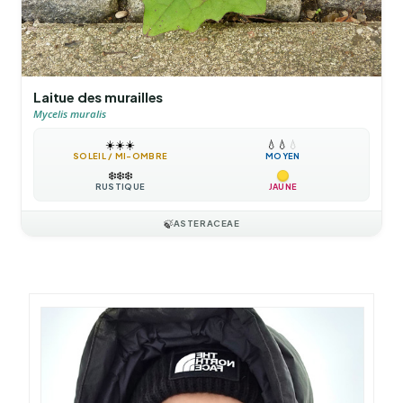
Laitue des murailles
Mycelis muralis
☀️
☀️
☀️
💧
💧
💧
SOLEIL / MI-OMBRE
MOYEN
❄️
❄️
❄️
RUSTIQUE
JAUNE
🍃
ASTERACEAE