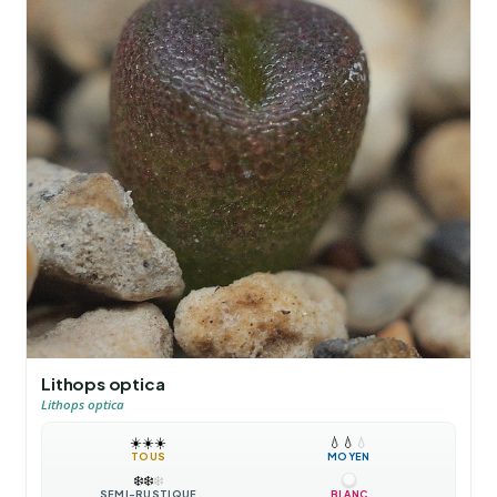
Lithops optica
Lithops optica
☀️
☀️
☀️
💧
💧
💧
TOUS
MOYEN
❄️
❄️
❄️
SEMI-RUSTIQUE
BLANC