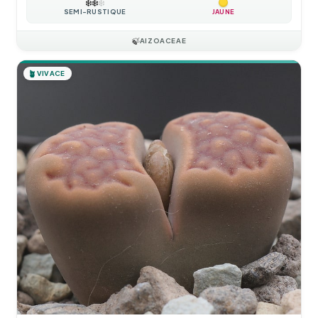
❄️
❄️
❄️
SEMI-RUSTIQUE
JAUNE
🍃
AIZOACEAE
🪴
VIVACE