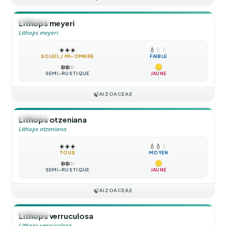
🪴
VIVACE
Lithops meyeri
Lithops meyeri
☀️
☀️
☀️
💧
💧
💧
SOLEIL / MI-OMBRE
FAIBLE
❄️
❄️
❄️
SEMI-RUSTIQUE
JAUNE
🍃
AIZOACEAE
🪴
VIVACE
Lithops otzeniana
Lithops otzeniana
☀️
☀️
☀️
💧
💧
💧
TOUS
MOYEN
❄️
❄️
❄️
SEMI-RUSTIQUE
JAUNE
🍃
AIZOACEAE
🪴
VIVACE
Lithops verruculosa
Lithops verruculosa