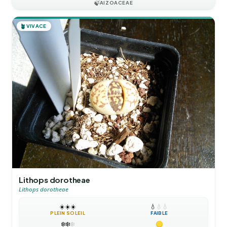
🍃
AIZOACEAE
🪴
VIVACE
Lithops dorotheae
Lithops dorotheae
☀️
☀️
☀️
💧
💧
💧
PLEIN SOLEIL
FAIBLE
❄️
❄️
❄️