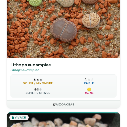
Lithops aucampiae
Lithops aucampiae
☀️
☀️
☀️
💧
💧
💧
SOLEIL / MI-OMBRE
FAIBLE
❄️
❄️
❄️
SEMI-RUSTIQUE
JAUNE
🍃
AIZOACEAE
🪴
VIVACE