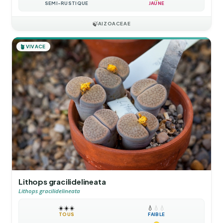
SEMI-RUSTIQUE
JAUNE
🍃
AIZOACEAE
🪴
VIVACE
Lithops gracilidelineata
Lithops gracilidelineata
☀️
☀️
☀️
💧
💧
💧
TOUS
FAIBLE