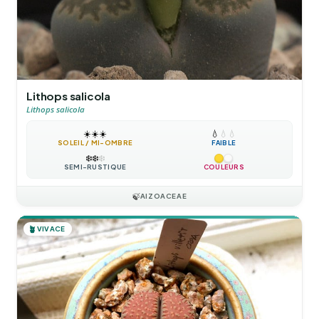
Lithops salicola
Lithops salicola
☀️
☀️
☀️
💧
💧
💧
SOLEIL / MI-OMBRE
FAIBLE
❄️
❄️
❄️
SEMI-RUSTIQUE
COULEURS
🍃
AIZOACEAE
🪴
VIVACE