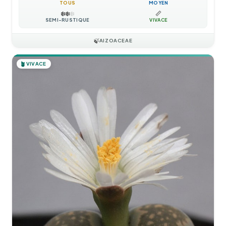
TOUS
MOYEN
❄️
❄️
❄️
📏
SEMI-RUSTIQUE
VIVACE
🍃
AIZOACEAE
🪴
VIVACE