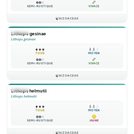
❄️
❄️
❄️
📏
SEMI-RUSTIQUE
VIVACE
🍃
AIZOACEAE
🪴
VIVACE
Lithops gesinae
Lithops gesinae
☀️
☀️
☀️
💧
💧
💧
TOUS
MOYEN
❄️
❄️
❄️
📏
SEMI-RUSTIQUE
VIVACE
🍃
AIZOACEAE
🪴
VIVACE
Lithops helmutii
Lithops helmutii
☀️
☀️
☀️
💧
💧
💧
TOUS
MOYEN
❄️
❄️
❄️
SEMI-RUSTIQUE
JAUNE
🍃
AIZOACEAE