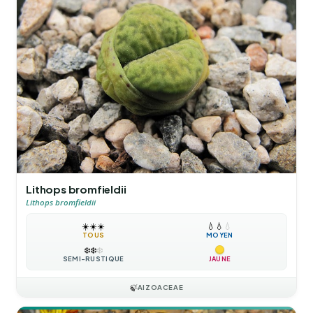
Lithops bromfieldii
Lithops bromfieldii
☀️
☀️
☀️
💧
💧
💧
TOUS
MOYEN
❄️
❄️
❄️
SEMI-RUSTIQUE
JAUNE
🍃
AIZOACEAE