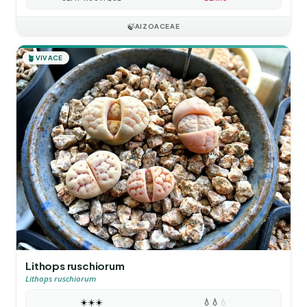
🍃
AIZOACEAE
🪴
VIVACE
Lithops ruschiorum
Lithops ruschiorum
☀️
☀️
☀️
💧
💧
💧