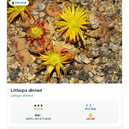
🪴
VIVACE
Lithops dinteri
Lithops dinteri
☀️
☀️
☀️
💧
💧
💧
TOUS
MOYEN
❄️
❄️
❄️
SEMI-RUSTIQUE
JAUNE