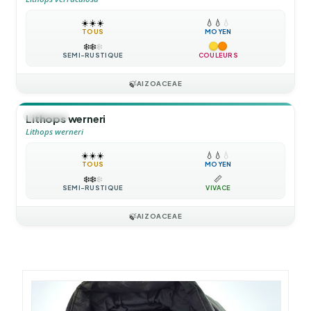
☀️
☀️
☀️
💧
💧
💧
TOUS
MOYEN
❄️
❄️
❄️
SEMI-RUSTIQUE
COULEURS
🍃
AIZOACEAE
🪴
VIVACE
Lithops werneri
Lithops werneri
☀️
☀️
☀️
💧
💧
💧
TOUS
MOYEN
❄️
❄️
❄️
📏
SEMI-RUSTIQUE
VIVACE
🍃
AIZOACEAE