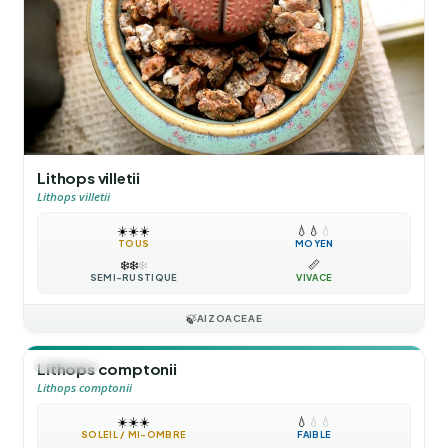
Lithops villetii
Lithops villetii
☀️
☀️
☀️
💧
💧
💧
TOUS
MOYEN
❄️
❄️
❄️
📏
SEMI-RUSTIQUE
VIVACE
🍃
AIZOACEAE
🪴
VIVACE
Lithops comptonii
Lithops comptonii
☀️
☀️
☀️
💧
💧
💧
SOLEIL / MI-OMBRE
FAIBLE