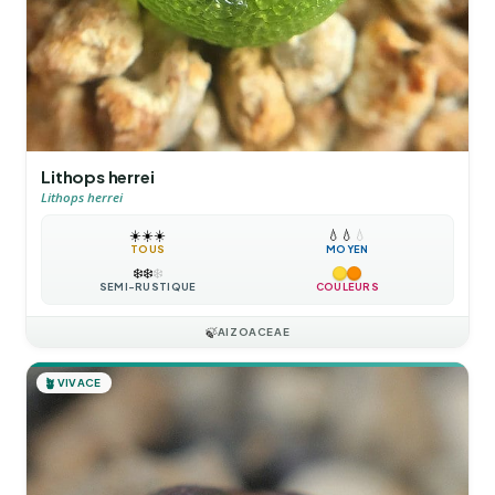
Lithops herrei
Lithops herrei
☀️
☀️
☀️
💧
💧
💧
TOUS
MOYEN
❄️
❄️
❄️
SEMI-RUSTIQUE
COULEURS
🍃
AIZOACEAE
🪴
VIVACE