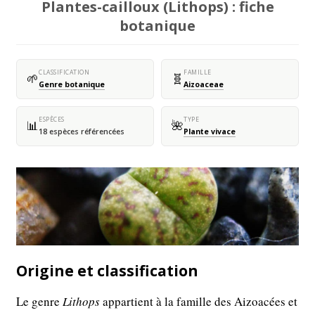
Plantes-cailloux (Lithops) : fiche
botanique
CLASSIFICATION
FAMILLE
🌱
🧬
Genre botanique
Aizoaceae
ESPÈCES
TYPE
📊
🌺
18 espèces référencées
Plante vivace
Origine et classification
Le genre
Lithops
appartient à la famille des Aizoacées et