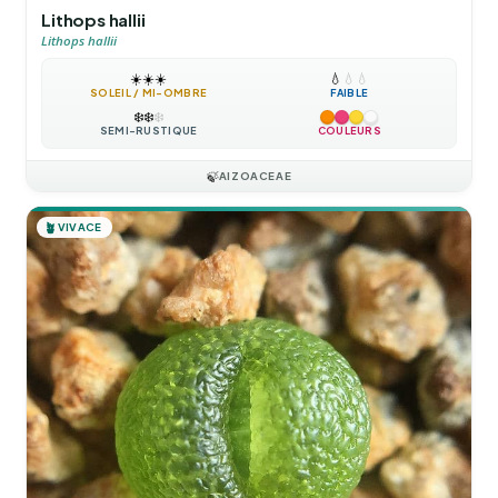
Lithops hallii
Lithops hallii
☀️
☀️
☀️
💧
💧
💧
SOLEIL / MI-OMBRE
FAIBLE
❄️
❄️
❄️
SEMI-RUSTIQUE
COULEURS
🍃
AIZOACEAE
🪴
VIVACE