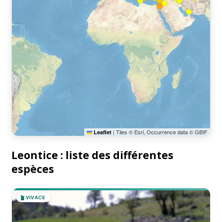
|
Tiles © Esri, Occurrence data © GBIF
Leaflet
Leontice : liste des différentes
espèces
🪴
VIVACE