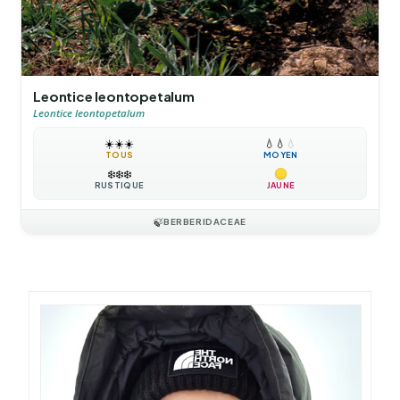
Leontice leontopetalum
Leontice leontopetalum
☀️
☀️
☀️
💧
💧
💧
TOUS
MOYEN
❄️
❄️
❄️
RUSTIQUE
JAUNE
🍃
BERBERIDACEAE