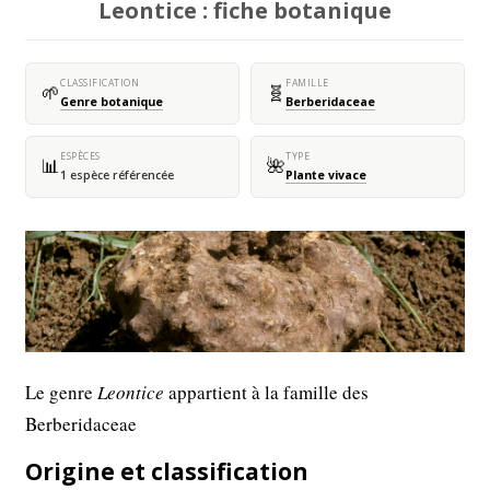
Leontice : fiche botanique
CLASSIFICATION
FAMILLE
🌱
🧬
Genre botanique
Berberidaceae
ESPÈCES
TYPE
📊
🌺
1 espèce référencée
Plante vivace
Le genre
Leontice
appartient à la famille des
Berberidaceae
Origine et classification