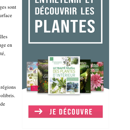
iges sont
surface
lles
uge en
té,
s régions
olibris.
 de