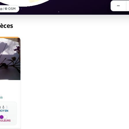
pèces
is

💧
💧
MOYEN
ULEURS