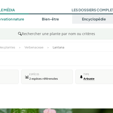
LE MÉDIA
LES DOSSIERS COMPLE
rvation nature
Bien-être
Encyclopédie
🔍
Rechercher une plante par nom ou critères
es plantes
>
Verbenaceae
>
Lantana
ESPÈCES
TYPE
📊
🌲
2 espèces référencées
Arbuste