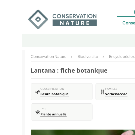
Conse
Conservation Nature
>
Biodiversité
>
Encyclopédie d
Lantana : fiche botanique
CLASSIFICATION
FAMILLE
🌱
🧬
Genre botanique
Verbenaceae
TYPE
🌼
Plante annuelle