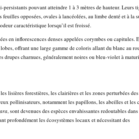
i-persistants pouvant atteindre 1 à 3 mètres de hauteur. Leurs t
 feuilles opposées, ovales à lancéolées, au limbe denté et à la 
eur caractéristique lorsqu’il est froissé.
pées en inflorescences denses appelées corymbes ou capitules. E
 lobes, offrant une large gamme de coloris allant du blanc au ro
 des drupes charnues, généralement noires ou bleu-violet à maturi
les lisières forestières, les clairières et les zones perturbées de
ux pollinisateurs, notamment les papillons, les abeilles et les c
ara
, sont devenues des espèces envahissantes redoutables dans
nt profondément les écosystèmes locaux et nécessitant des