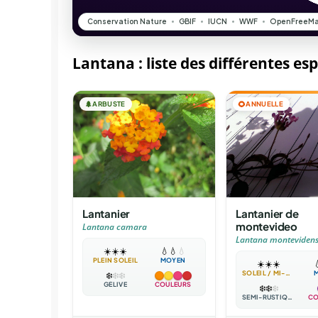
Lantana : liste des différentes es
🌲
ARBUSTE
🌻
ANNUELLE
Lantanier
Lantanier de
montevideo
Lantana camara
Lantana montevidens
☀️
☀️
☀️
💧
💧
💧
PLEIN SOLEIL
MOYEN
☀️
☀️
☀️

SOLEIL / MI-OMBRE
❄️
❄️
❄️
GÉLIVE
COULEURS
❄️
❄️
❄️
SEMI-RUSTIQUE
CO