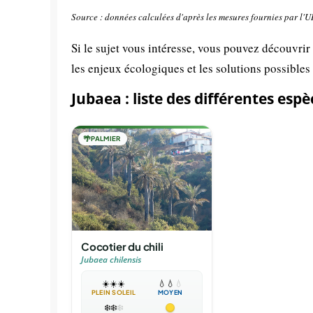
Source : données calculées d'après les mesures fournies par l'
Si le sujet vous intéresse, vous pouvez découvrir
les enjeux écologiques et les solutions possibles
Jubaea : liste des différentes espè
🌴
PALMIER
Cocotier du chili
Jubaea chilensis
☀️
☀️
☀️
💧
💧
💧
PLEIN SOLEIL
MOYEN
❄️
❄️
❄️