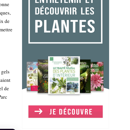
ronne
ïques,
ix de
mettre
 gels
vaient
el de
Parc