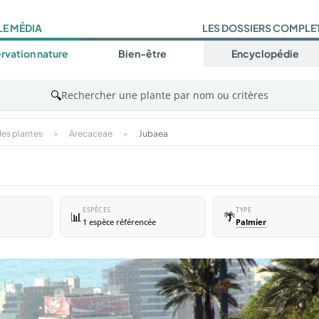
LE MÉDIA
LES DOSSIERS COMPLE
rvation nature
Bien-être
Encyclopédie
🔍
Rechercher une plante par nom ou critères
es plantes
>
Arecaceae
>
Jubaea
ESPÈCES
TYPE
📊
🌴
1 espèce référencée
Palmier