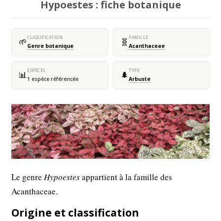
Hypoestes : fiche botanique
CLASSIFICATION
FAMILLE
🌱
🧬
Genre botanique
Acanthaceae
ESPÈCES
TYPE
📊
🌲
1 espèce référencée
Arbuste
Le genre
Hypoestes
appartient à la famille des
Acanthaceae.
Origine et classification