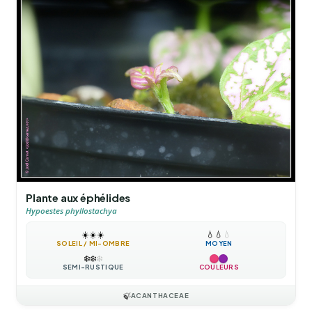
Plante aux éphélides
Hypoestes phyllostachya
☀️
☀️
☀️
💧
💧
💧
SOLEIL / MI-OMBRE
MOYEN
❄️
❄️
❄️
SEMI-RUSTIQUE
COULEURS
🍃
ACANTHACEAE