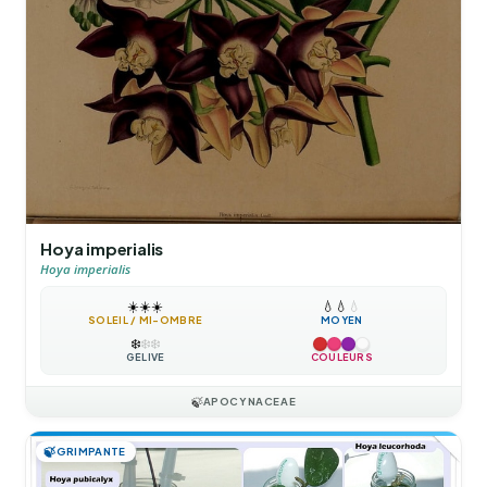
Hoya imperialis
Hoya imperialis
☀️
☀️
☀️
💧
💧
💧
SOLEIL / MI-OMBRE
MOYEN
❄️
❄️
❄️
GÉLIVE
COULEURS
🍃
APOCYNACEAE
🍃
GRIMPANTE