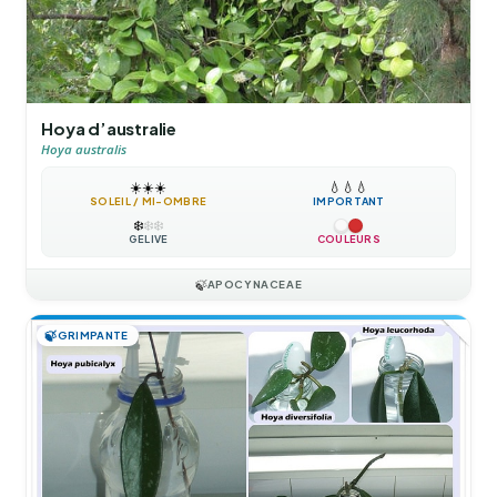
Hoya d’australie
Hoya australis
☀️
☀️
☀️
💧
💧
💧
SOLEIL / MI-OMBRE
IMPORTANT
❄️
❄️
❄️
GÉLIVE
COULEURS
🍃
APOCYNACEAE
🍃
GRIMPANTE