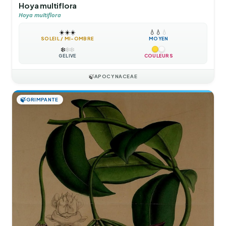
Hoya multiflora
Hoya multiflora
☀️
☀️
☀️
💧
💧
💧
SOLEIL / MI-OMBRE
MOYEN
❄️
❄️
❄️
GÉLIVE
COULEURS
🍃
APOCYNACEAE
🍃
GRIMPANTE