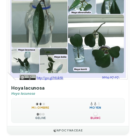
Hoya lacunosa
Hoya lacunosa
☀️
☀️
☀️
💧
💧
💧
MI-OMBRE
MOYEN
❄️
❄️
❄️
GÉLIVE
BLANC
🍃
APOCYNACEAE