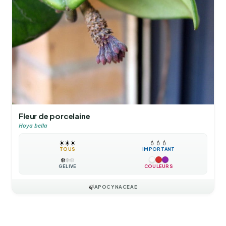
Fleur de porcelaine
Hoya bella
☀️
☀️
☀️
💧
💧
💧
TOUS
IMPORTANT
❄️
❄️
❄️
GÉLIVE
COULEURS
🍃
APOCYNACEAE