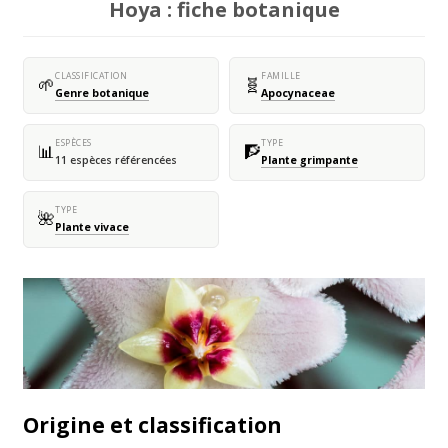
Hoya : fiche botanique
CLASSIFICATION
FAMILLE
🌱
🧬
Genre botanique
Apocynaceae
ESPÈCES
TYPE
📊
🧗
11 espèces référencées
Plante grimpante
TYPE
🌺
Plante vivace
Origine et classification