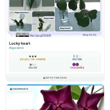
Lucky heart
Hoya kerrii
☀️
☀️
☀️
💧
💧
💧
SOLEIL / MI-OMBRE
MOYEN
❄️
❄️
❄️
GÉLIVE
COULEURS
🍃
APOCYNACEAE
🍃
GRIMPANTE