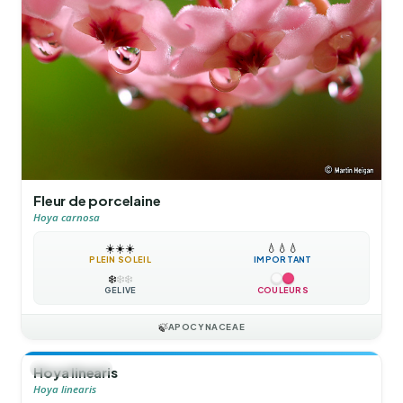
Fleur de porcelaine
Hoya carnosa
☀️
☀️
☀️
💧
💧
💧
PLEIN SOLEIL
IMPORTANT
❄️
❄️
❄️
GÉLIVE
COULEURS
🍃
APOCYNACEAE
🍃
GRIMPANTE
Hoya linearis
Hoya linearis