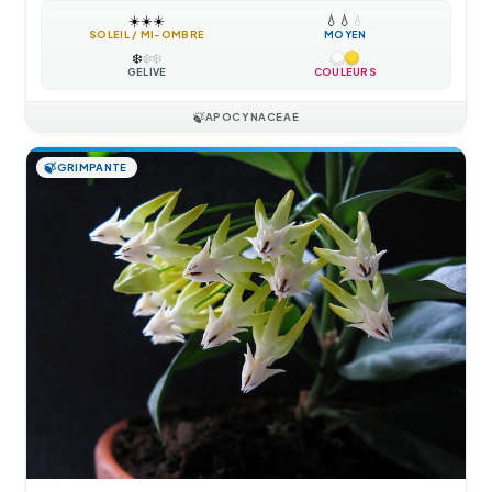
☀️
☀️
☀️
💧
💧
💧
SOLEIL / MI-OMBRE
MOYEN
❄️
❄️
❄️
GÉLIVE
COULEURS
🍃
APOCYNACEAE
🍃
GRIMPANTE