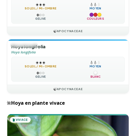
☀️
☀️
☀️
💧
💧
💧
SOLEIL / MI-OMBRE
MOYEN
❄️
❄️
❄️
GÉLIVE
COULEURS
🍃
APOCYNACEAE
🍃
GRIMPANTE
Hoya longifolia
Hoya longifolia
☀️
☀️
☀️
💧
💧
💧
SOLEIL / MI-OMBRE
MOYEN
❄️
❄️
❄️
GÉLIVE
BLANC
🍃
APOCYNACEAE
Hoya en plante vivace
🌺
🪴
VIVACE