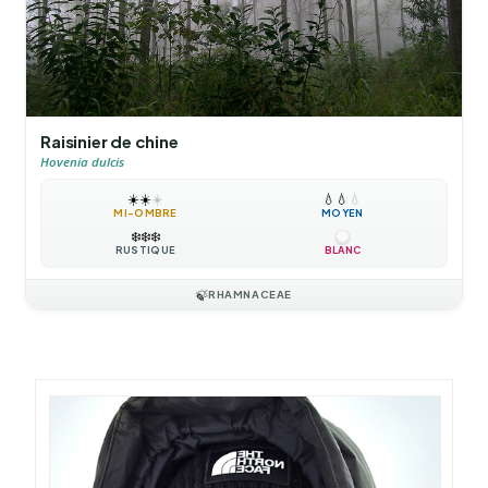
Raisinier de chine
Hovenia dulcis
☀️
☀️
☀️
💧
💧
💧
MI-OMBRE
MOYEN
❄️
❄️
❄️
RUSTIQUE
BLANC
🍃
RHAMNACEAE