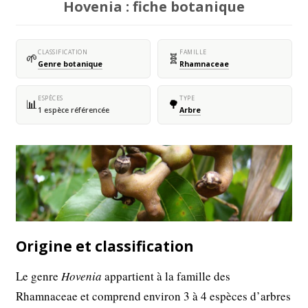
Hovenia : fiche botanique
CLASSIFICATION
FAMILLE
🌱
🧬
Genre botanique
Rhamnaceae
ESPÈCES
TYPE
📊
🌳
1 espèce référencée
Arbre
Origine et classification
Le genre
Hovenia
appartient à la famille des
Rhamnaceae et comprend environ 3 à 4 espèces d’arbres