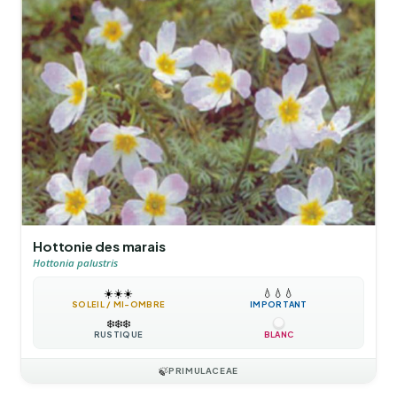
Hottonie des marais
Hottonia palustris
☀️
☀️
☀️
💧
💧
💧
SOLEIL / MI-OMBRE
IMPORTANT
❄️
❄️
❄️
RUSTIQUE
BLANC
🍃
PRIMULACEAE