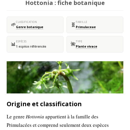
Hottonia : fiche botanique
CLASSIFICATION
FAMILLE
🌱
🧬
Genre botanique
Primulaceae
ESPÈCES
TYPE
📊
🌺
1 espèce référencée
Plante vivace
Origine et classification
Le genre
Hottonia
appartient à la famille des
Primulacées et comprend seulement deux espèces