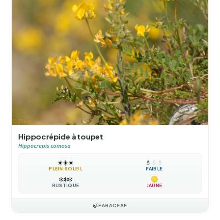
Hippocrépide à toupet
Hippocrepis comosa
☀️
☀️
☀️
💧
💧
💧
PLEIN SOLEIL
FAIBLE
❄️
❄️
❄️
RUSTIQUE
JAUNE
🍃
FABACEAE