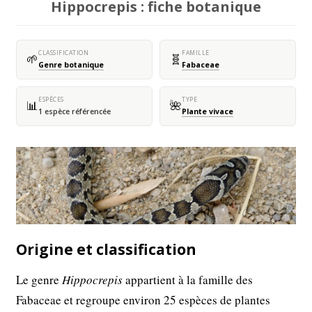
Hippocrepis : fiche botanique
CLASSIFICATION
FAMILLE
🌱
🧬
Genre botanique
Fabaceae
ESPÈCES
TYPE
📊
🌺
1 espèce référencée
Plante vivace
Origine et classification
Le genre
Hippocrepis
appartient à la famille des
Fabaceae et regroupe environ 25 espèces de plantes