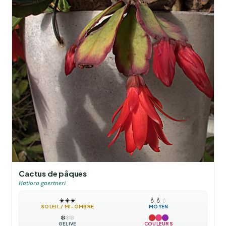
Cactus de pâques
Hatiora gaertneri
☀️
☀️
☀️
💧
💧
💧
SOLEIL / MI-OMBRE
MOYEN
❄️
❄️
❄️
GÉLIVE
COULEURS