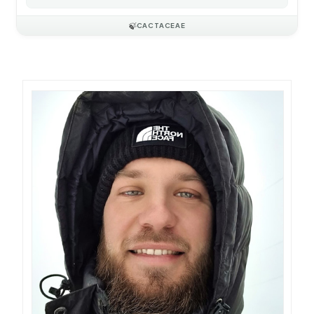
🍃
CACTACEAE