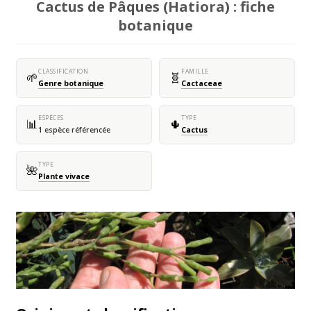
Cactus de Pâques (Hatiora) : fiche
botanique
CLASSIFICATION
FAMILLE
🌱
🧬
Genre botanique
Cactaceae
ESPÈCES
TYPE
📊
🌵
1 espèce référencée
Cactus
TYPE
🌺
Plante vivace