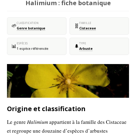
Halimium : fiche botanique
CLASSIFICATION
FAMILLE
🌱
🧬
Genre botanique
Cistaceae
ESPÈCES
TYPE
📊
🌲
1 espèce référencée
Arbuste
Origine et classification
Le genre
Halimium
appartient à la famille des Cistaceae
et regroupe une douzaine d’espèces d’arbustes