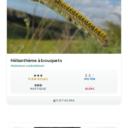
Hélianthème à bouquets
Halimium umbellatum
☀️
☀️
☀️
💧
💧
💧
PLEIN SOLEIL
MOYEN
❄️
❄️
❄️
RUSTIQUE
BLANC
🍃
CISTACEAE