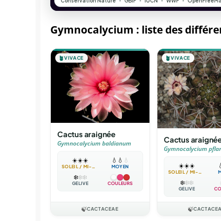
Gymnocalycium : liste des différ
🪴
VIVACE
🪴
VIVACE
Cactus araignée
Cactus araigné
Gymnocalycium baldianum
Gymnocalycium pflan
☀️
☀️
☀️
💧
💧
💧
☀️
☀️
☀️

SOLEIL / MI-OMBRE
MOYEN
SOLEIL / MI-OMBRE
❄️
❄️
❄️
❄️
❄️
❄️
GÉLIVE
COULEURS
GÉLIVE
CO
🍃
CACTACEAE
🍃
CACTACE