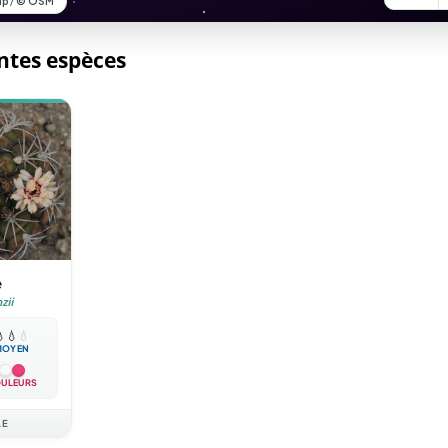
entes espèces
e
zii

💧
💧
MOYEN
ULEURS
AE