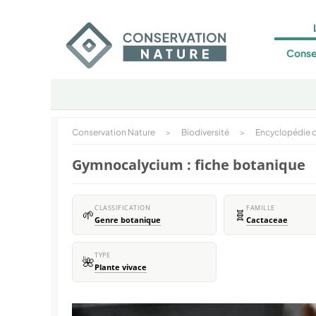
Conse
Conservation Nature
>
Biodiversité
>
Encyclopédie d
Gymnocalycium : fiche botanique
CLASSIFICATION
FAMILLE
🌱
🧬
Genre botanique
Cactaceae
TYPE
🌺
Plante vivace