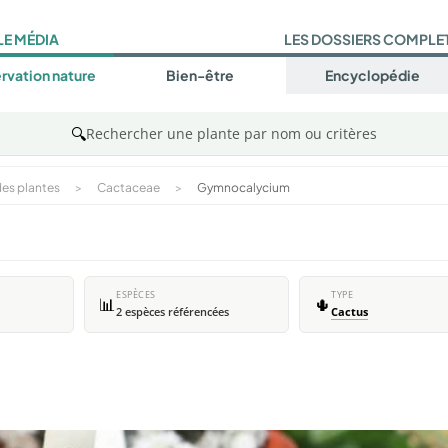
LE MÉDIA
LES DOSSIERS COMPLE
rvation nature
Bien-être
Encyclopédie
🔍
Rechercher une plante par nom ou critères
es plantes
>
Cactaceae
>
Gymnocalycium
ESPÈCES
TYPE
📊
🌵
2 espèces référencées
Cactus