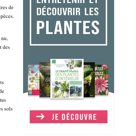
tres de
spèces.
 nu,
t des
ts
 de
tus
es sols