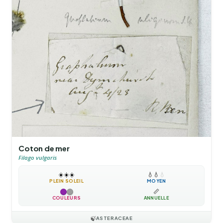
Coton de mer
Filago vulgaris
☀️
☀️
☀️
💧
💧
💧
PLEIN SOLEIL
MOYEN
📏
COULEURS
ANNUELLE
🍃
ASTERACEAE