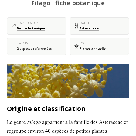
Filago : fiche botanique
CLASSIFICATION
FAMILLE
🌱
🧬
Genre botanique
Asteraceae
ESPÈCES
TYPE
📊
🌼
2 espèces référencées
Plante annuelle
Origine et classification
Le genre
Filago
appartient à la famille des Asteraceae et
regroupe environ 40 espèces de petites plantes