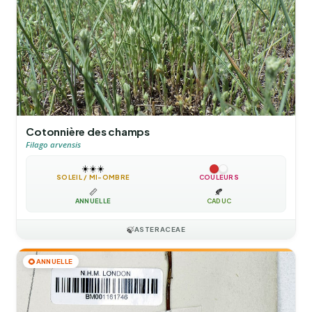
Cotonnière des champs
Filago arvensis
☀️
☀️
☀️
SOLEIL / MI-OMBRE
COULEURS
📏
🍂
ANNUELLE
CADUC
🍃
ASTERACEAE
🌻
ANNUELLE